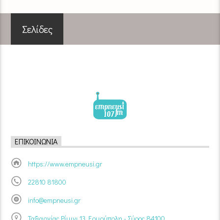
Σελίδες
ΕΠΙΚΟΙΝΩΝΊΑ
https://www.empneusi.gr
22810 81800
info@empneusi.gr
Ταξιαρχίας Ρίμινι 13, Ερμούπολη - Σύρος 84100