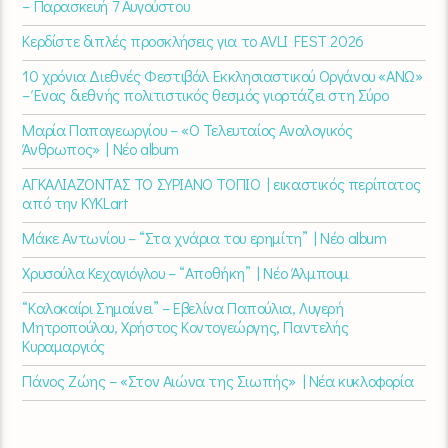
– Παρασκευή 7 Αυγούστου
Κερδίστε διπλές προσκλήσεις για το AVLI FEST 2026
10 χρόνια Διεθνές Φεστιβάλ Εκκλησιαστικού Οργάνου «ΑΝΩ»
– Ένας διεθνής πολιτιστικός θεσμός γιορτάζει στη Σύρο​
Μαρία Παπαγεωργίου – «Ο Τελευταίος Αναλογικός
Άνθρωπος» | Νέο album
ΑΓΚΑΛΙΑΖΟΝΤΑΣ ΤΟ ΣΥΡΙΑΝΟ ΤΟΠΙΟ | εικαστικός περίπατος
από την KYKLart
Μάκε Αντωνίου – “Στα χνάρια του ερημίτη” | Νέο album
Χρυσούλα Κεχαγιόγλου – “Αποθήκη” | Νέο Άλμπουμ
“Καλοκαίρι Σημαίνει” – Εβελίνα Παπούλια, Λυγερή
Μητροπούλου, Χρήστος Κοντογεώργης, Παντελής
Κυραμαργιός
Πάνος Ζώης – «Στον Αιώνα της Σιωπής» | Νέα κυκλοφορία