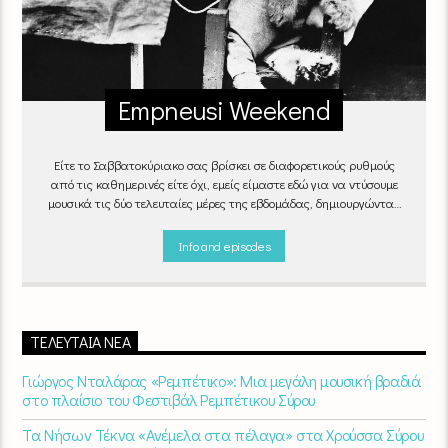
Empneusi Weekend
Είτε το Σαββατοκύριακο σας βρίσκει σε διαφορετικούς ρυθμούς
από τις καθημερινές είτε όχι, εμείς είμαστε εδώ για να ντύσουμε
μουσικά τις δύο τελευταίες μέρες της εβδομάδας, δημιουργώντας
μία μελωδική συνήθεια για ό,τι κι αν κάνετε.
Info and episodes
ΤΕΛΕΥΤΑΊΑ ΝΈΑ
Γιώργος Νταλάρας «Ρεμπέτικο»: Μια μεγάλη μουσική βραδιά
στο πλαίσιο του Φεστιβάλ Ρεμπέτικου Σύρου
Τα Νήσων Τέκνα «Ανέμελα στα πέλαγα» στα Χρούσσα Σύρου