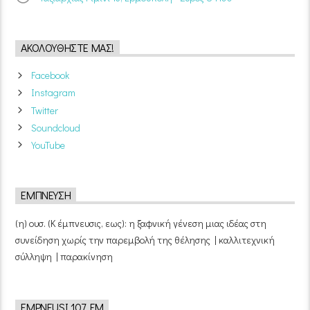
ΑΚΟΛΟΥΘΉΣΤΕ ΜΑΣ!
Facebook
Instagram
Twitter
Soundcloud
YouTube
ΈΜΠΝΕΥΣΗ
(η) ουσ. (Κ έμπνευσις, εως): η ξαφνική γένεση μιας ιδέας στη
συνείδηση χωρίς την παρεμβολή της θέλησης | καλλιτεχνική
σύλληψη | παρακίνηση
EMPNEUSI 107 FM