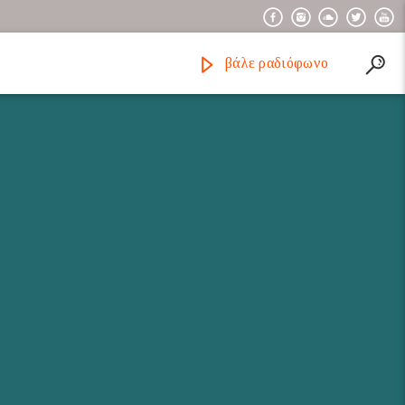
βάλε ραδιόφωνο