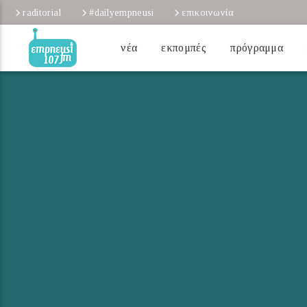
raditorial
#dailyempneusi
επικοινωνία
νέα
εκπομπές
πρόγραμμα