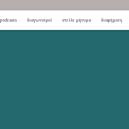
podcasts
διαγωνισμοί
στείλε μήνυμα
διαφήμιση