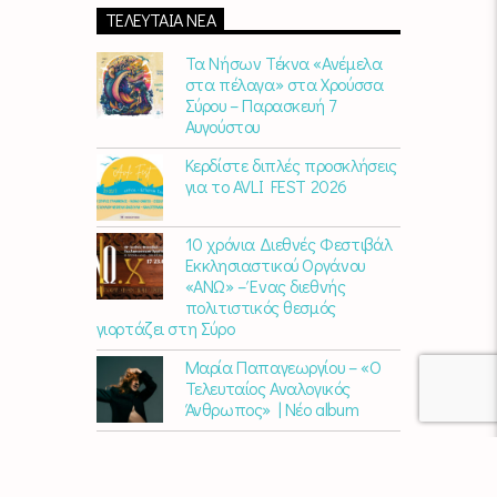
πάνε μαζί.
Καθημερινά
(Δευτέρα-
ΤΕΛΕΥΤΑΊΑ ΝΈΑ
Παρασκευή)
07:00 – 10:00
στον
Empneusi
107 FM
.
Τα Νήσων Τέκνα «Ανέμελα
στα πέλαγα» στα Χρούσσα
Σύρου – Παρασκευή 7
Αυγούστου
Κερδίστε διπλές προσκλήσεις
για το AVLI FEST 2026
10 χρόνια Διεθνές Φεστιβάλ
Εκκλησιαστικού Οργάνου
«ΑΝΩ» – Ένας διεθνής
πολιτιστικός θεσμός
γιορτάζει στη Σύρο​
Μαρία Παπαγεωργίου – «Ο
Τελευταίος Αναλογικός
Άνθρωπος» | Νέο album
ΑΓΚΑΛΙΑΖΟΝΤΑΣ ΤΟ ΣΥΡΙΑΝΟ
ΤΟΠΙΟ | εικαστικός
περίπατος από την KYKLart