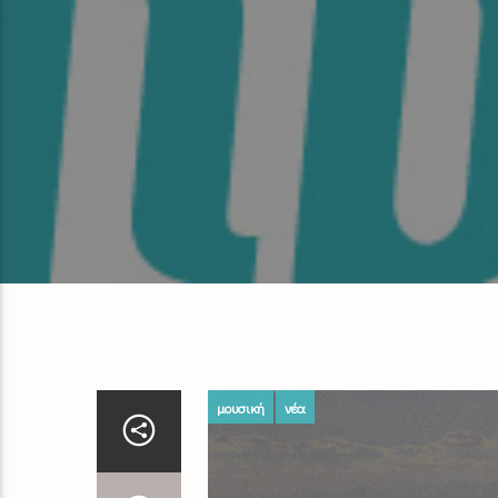
μουσική
νέα