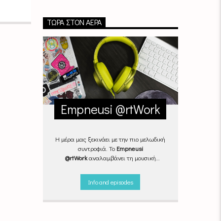
ΤΏΡΑ ΣΤΟΝ ΑΈΡΑ
Empneusi @rtWork
Η μέρα μας ξεκινάει με την πιο μελωδική
συντροφιά. Το
Empneusi
@rtWork
αναλαμβάνει τη μουσική
επιμέλεια της καθημερινότητάς μας,
Δευτέρα με Παρασκευή, από τις 07.00
Info and episodes
μέχρι τις 10.00.
Επιλεγμένα
τραγούδια
από την
εγχώρια
και τη
διεθνή
σκηνή
εναλλάσσονται αρμονικά,
θυμίζοντάς μας πως δουλειά και τέχνη