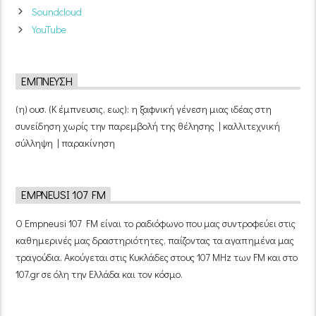
Soundcloud
YouTube
ΈΜΠΝΕΥΣΗ
(η) ουσ. (Κ έμπνευσις, εως): η ξαφνική γένεση μιας ιδέας στη
συνείδηση χωρίς την παρεμβολή της θέλησης | καλλιτεχνική
σύλληψη | παρακίνηση
EMPNEUSI 107 FM
Ο Empneusi 107 FM είναι το ραδιόφωνο που μας συντροφεύει στις
καθημερινές μας δραστηριότητες, παίζοντας τα αγαπημένα μας
τραγούδια. Ακούγεται στις Κυκλάδες στους 107 MHz των FM και στο
107.gr σε όλη την Ελλάδα και τον κόσμο.