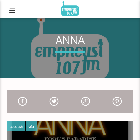
ΑΝΝΑ
μουσική
νέα