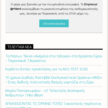
Η μέρα μας ξεκινάει με την πιο μελωδική συντροφιά. Το
Empneusi
@rtWork
αναλαμβάνει τη μουσική επιμέλεια της καθημερινότητάς
μας, Δευτέρα με Παρασκευή, από τις 07.00 μέχρι τις
10.00.
Επιλεγμένα τραγούδια
από την
εγχώρια
και τη
διεθνή
σκηνή
εναλλάσσονται αρμονικά, θυμίζοντάς μας πως δουλειά και
Info and episodes
τέχνη πάνε μαζί.
Καθημερινά
(Δευτέρα-Παρασκευή)
07:00 –
10:00
στον
Empneusi 107 FM
.
ΤΕΛΕΥΤΑΊΑ ΝΈΑ
Τα Νήσων Τέκνα «Ανέμελα στα πέλαγα» στα Χρούσσα Σύρου
– Παρασκευή 7 Αυγούστου
Κερδίστε διπλές προσκλήσεις για το AVLI FEST 2026
10 χρόνια Διεθνές Φεστιβάλ Εκκλησιαστικού Οργάνου «ΑΝΩ»
– Ένας διεθνής πολιτιστικός θεσμός γιορτάζει στη Σύρο​
Μαρία Παπαγεωργίου – «Ο Τελευταίος Αναλογικός
Άνθρωπος» | Νέο album
ΑΓΚΑΛΙΑΖΟΝΤΑΣ ΤΟ ΣΥΡΙΑΝΟ ΤΟΠΙΟ | εικαστικός περίπατος
από την KYKLart