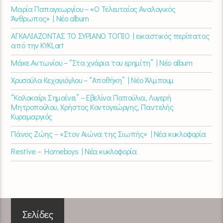
Μαρία Παπαγεωργίου – «Ο Τελευταίος Αναλογικός
Άνθρωπος» | Νέο album
ΑΓΚΑΛΙΑΖΟΝΤΑΣ ΤΟ ΣΥΡΙΑΝΟ ΤΟΠΙΟ | εικαστικός περίπατος
από την KYKLart
Μάκε Αντωνίου – “Στα χνάρια του ερημίτη” | Νέο album
Χρυσούλα Κεχαγιόγλου – “Αποθήκη” | Νέο Άλμπουμ
“Καλοκαίρι Σημαίνει” – Εβελίνα Παπούλια, Λυγερή
Μητροπούλου, Χρήστος Κοντογεώργης, Παντελής
Κυραμαργιός
Πάνος Ζώης – «Στον Αιώνα της Σιωπής» | Νέα κυκλοφορία
Restive – Homeboys | Νέα κυκλοφορία
Σελίδες