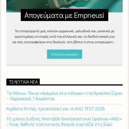
Απογεύματα με Empneusi
Τα απογεύματά μας κυλούν αρμονικά, μελωδικά και μουσικά με
αγαπημένες επιλογές από την ελληνική και τη διεθνή σκηνή για
να σας συντροφεύουν στη δουλειά, στη βόλτα ή στον απογευματινό
καφέ στην πιο αναπαυτική γωνιά του σπιτιού σας.
"Απογεύματα
με Empneusi", Καθημερινά & Σαββατοκύριακα 17:00 – 20:00.
Info and episodes
ΤΕΛΕΥΤΑΊΑ ΝΈΑ
Τα Νήσων Τέκνα «Ανέμελα στα πέλαγα» στα Χρούσσα Σύρου
– Παρασκευή 7 Αυγούστου
Κερδίστε διπλές προσκλήσεις για το AVLI FEST 2026
10 χρόνια Διεθνές Φεστιβάλ Εκκλησιαστικού Οργάνου «ΑΝΩ»
– Ένας διεθνής πολιτιστικός θεσμός γιορτάζει στη Σύρο​