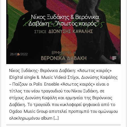
Νίκος Ξυδάκης & Βερόνικα
Δαβάκη – “Άσωτος καιρός”
26/05/2022
Νίκος Ξυδάκης- Βερόνικα Δαβάκη: «Άσωτος καιρός»
(Digital single & Music Video) Στίχοι, Διονύσης Καψάλης
– Παίζουν οι Polis Enseble «Άσωτος καιρός» είναι ο
τίτλος του νέου τραγουδιού του Νίκου Ξυδάκη, σε
στίχους Διονύση Καψάλη και ερμηνεία της Βερόνικας
Δαβάκη. Το τραγούδι που κυκλοφορεί ψηφιακά από το
Ogdoo Music Group αποτελεί προπομπό του ομώνυμου
ολοκληρωμένου album […]