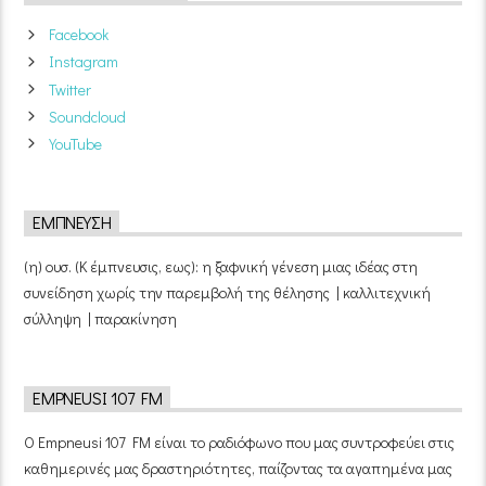
Facebook
Instagram
Twitter
Soundcloud
YouTube
ΈΜΠΝΕΥΣΗ
(η) ουσ. (Κ έμπνευσις, εως): η ξαφνική γένεση μιας ιδέας στη
συνείδηση χωρίς την παρεμβολή της θέλησης | καλλιτεχνική
σύλληψη | παρακίνηση
EMPNEUSI 107 FM
Ο Empneusi 107 FM είναι το ραδιόφωνο που μας συντροφεύει στις
καθημερινές μας δραστηριότητες, παίζοντας τα αγαπημένα μας