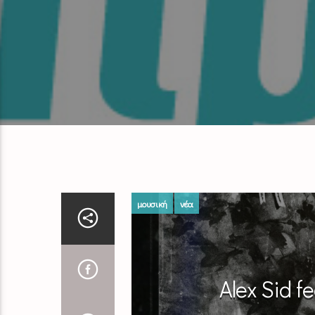
μουσική
νέα
Alex Sid f