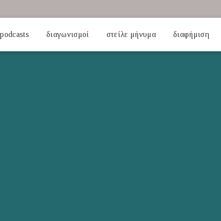
podcasts
διαγωνισμοί
στείλε μήνυμα
διαφήμιση