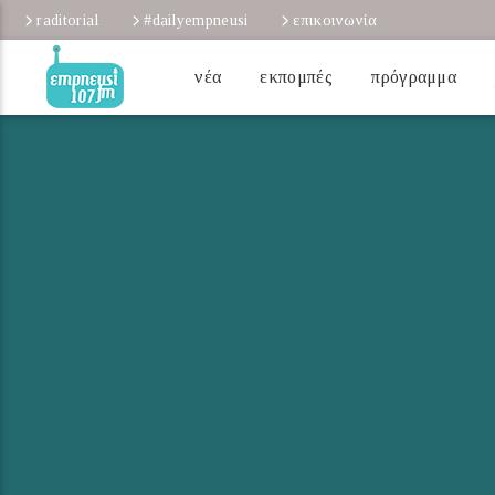
raditorial
#dailyempneusi
επικοινωνία
νέα
εκπομπές
πρόγραμμα