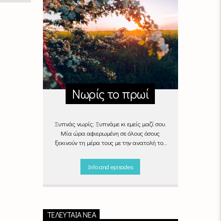
Νωρίς το πρωί
Ξυπνάς νωρίς; Ξυπνάμε κι εμείς μαζί σου.
Μία ώρα αφιερωμένη σε όλους όσους
ξεκινούν τη μέρα τους με την ανατολή του
ήλιου, με μουσικές επιλογές που θα κάνουν
την πρωινή ρουτίνα πιο ευχάριστη!
Info and episodes
"Νωρίς το πρωί" καθημερινά
(Δευτέρα -
Παρασκευή)
06:00 - 07:00 στον Empneusi
107 FM
ΤΕΛΕΥΤΑΊΑ ΝΈΑ