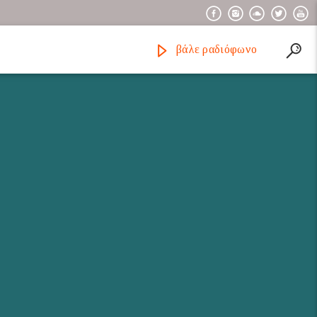
βάλε ραδιόφωνο