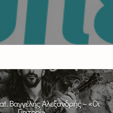
eat. Βαγγέλης Αλεξανδρής – «Οι
Γιατροί»