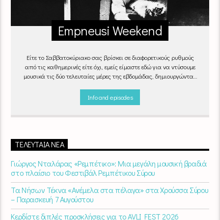
Empneusi Weekend
Είτε το Σαββατοκύριακο σας βρίσκει σε διαφορετικούς ρυθμούς
από τις καθημερινές είτε όχι, εμείς είμαστε εδώ για να ντύσουμε
μουσικά τις δύο τελευταίες μέρες της εβδομάδας, δημιουργώντας
μία μελωδική συνήθεια για ό,τι κι αν κάνετε.
Info and episodes
ΤΕΛΕΥΤΑΊΑ ΝΈΑ
Γιώργος Νταλάρας «Ρεμπέτικο»: Μια μεγάλη μουσική βραδιά
στο πλαίσιο του Φεστιβάλ Ρεμπέτικου Σύρου
Τα Νήσων Τέκνα «Ανέμελα στα πέλαγα» στα Χρούσσα Σύρου
– Παρασκευή 7 Αυγούστου
Κερδίστε διπλές προσκλήσεις για το AVLI FEST 2026