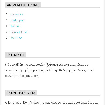
ΑΚΟΛΟΥΘΉΣΤΕ ΜΑΣ!
Facebook
Instagram
Twitter
Soundcloud
YouTube
ΈΜΠΝΕΥΣΗ
(η) ουσ. (Κ έμπνευσις, εως): η ξαφνική γένεση μιας ιδέας στη
συνείδηση χωρίς την παρεμβολή της θέλησης | καλλιτεχνική
σύλληψη | παρακίνηση
EMPNEUSI 107 FM
Ο Empneusi 107 FM είναι το ραδιόφωνο που μας συντροφεύει στις