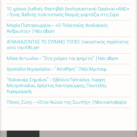
10 χρόνια Διεθνές Φεστιβάλ Εκκλησιαστικού Οργάνου «ΑΝΩ»
– Ένας διεθνής πολιτιστικός θεσμός γιορτάζει στη Σύρο​
Μαρία Παπαγεωργίου – «Ο Τελευταίος Αναλογικός
Άνθρωπος» | Νέο album
ΑΓΚΑΛΙΑΖΟΝΤΑΣ ΤΟ ΣΥΡΙΑΝΟ ΤΟΠΙΟ | εικαστικός περίπατος
από την KYKLart
Μάκε Αντωνίου – “Στα χνάρια του ερημίτη” | Νέο album
Χρυσούλα Κεχαγιόγλου – “Αποθήκη” | Νέο Άλμπουμ
“Καλοκαίρι Σημαίνει” – Εβελίνα Παπούλια, Λυγερή
Μητροπούλου, Χρήστος Κοντογεώργης, Παντελής
Κυραμαργιός
Πάνος Ζώης – «Στον Αιώνα της Σιωπής» | Νέα κυκλοφορία