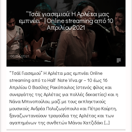
“Τσάϊ γιασεμιού: Η Αρλέτα μας
εμπνέει” | Online streaming από 10
Απριλίου 2021
06/04/2021
“Τσάϊ Γιασεμιού” Η Αρλέτα μας εμπνέει Online
streaming από το Half Note Viva.gr – 10 έως 16
Απριλίου Ο Βασίλης Ρακόπουλος (στενός φίλος και
συνεργάτης της Αρλέτας για πολλές δεκαετίες) και η
Νάνα Μπινοπούλου, μαζί με τους εκπληκτικούς
μουσικούς Ανδρέα Πολυζωγόπουλο και Πέτρο Κούρτη,
ξαναζωντανεύουν τραγούδια της Αρλέτας και των
αγαπημένων της συνθετών Μάνου Χατζιδάκι […]