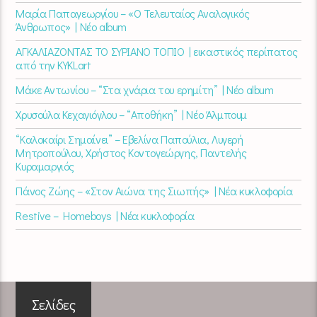
Μαρία Παπαγεωργίου – «Ο Τελευταίος Αναλογικός
Άνθρωπος» | Νέο album
ΑΓΚΑΛΙΑΖΟΝΤΑΣ ΤΟ ΣΥΡΙΑΝΟ ΤΟΠΙΟ | εικαστικός περίπατος
από την KYKLart
Μάκε Αντωνίου – “Στα χνάρια του ερημίτη” | Νέο album
Χρυσούλα Κεχαγιόγλου – “Αποθήκη” | Νέο Άλμπουμ
“Καλοκαίρι Σημαίνει” – Εβελίνα Παπούλια, Λυγερή
Μητροπούλου, Χρήστος Κοντογεώργης, Παντελής
Κυραμαργιός
Πάνος Ζώης – «Στον Αιώνα της Σιωπής» | Νέα κυκλοφορία
Restive – Homeboys | Νέα κυκλοφορία
Σελίδες