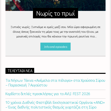
Νωρίς το πρωί
Ξυπνάς νωρίς; Ξυπνάμε κι εμείς μαζί σου. Μία ώρα αφιερωμένη σε
όλους όσους ξεκινούν τη μέρα τους με την ανατολή του ήλιου, με
μουσικές επιλογές που θα κάνουν την πρωινή ρουτίνα πιο
ευχάριστη!
"Νωρίς το πρωί" καθημερινά
(Δευτέρα - Παρασκευή)
06:00 - 07:00 στον Empneusi 107 FM
Info and episodes
ΤΕΛΕΥΤΑΊΑ ΝΈΑ
Τα Νήσων Τέκνα «Ανέμελα στα πέλαγα» στα Χρούσσα Σύρου
– Παρασκευή 7 Αυγούστου
Κερδίστε διπλές προσκλήσεις για το AVLI FEST 2026
10 χρόνια Διεθνές Φεστιβάλ Εκκλησιαστικού Οργάνου «ΑΝΩ»
– Ένας διεθνής πολιτιστικός θεσμός γιορτάζει στη Σύρο​