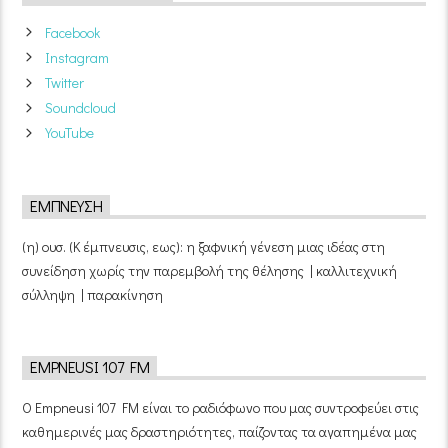
Facebook
Instagram
Twitter
Soundcloud
YouTube
ΈΜΠΝΕΥΣΗ
(η) ουσ. (Κ έμπνευσις, εως): η ξαφνική γένεση μιας ιδέας στη
συνείδηση χωρίς την παρεμβολή της θέλησης | καλλιτεχνική
σύλληψη | παρακίνηση
EMPNEUSI 107 FM
Ο Empneusi 107 FM είναι το ραδιόφωνο που μας συντροφεύει στις
καθημερινές μας δραστηριότητες, παίζοντας τα αγαπημένα μας