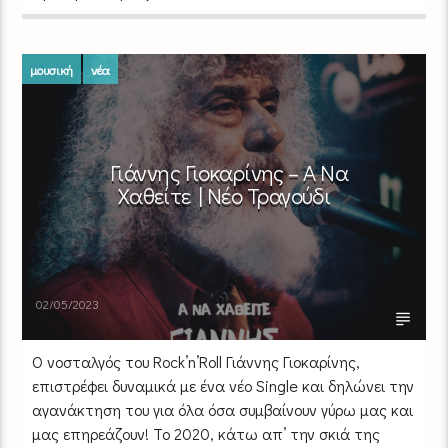
μουσική
νέα
Γιάννης Γιοκαρίνης – Α Να
Χαθείτε | Νέο Τραγούδι
02/05/2023
Ο νοσταλγός του Rock’n’Roll Γιάννης Γιοκαρίνης,
επιστρέφει δυναμικά με ένα νέο Single και δηλώνει την
αγανάκτηση του για όλα όσα συμβαίνουν γύρω μας και
μας επηρεάζουν! Το 2020, κάτω απ’ την σκιά της