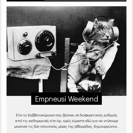
Empneusi Weekend
Είτε το Σαββατοκύριακο σας βρίσκει σε διαφορετικούς ρυθμούς
από τις καθημερινές είτε όχι, εμείς είμαστε εδώ για να ντύσουμε
μουσικά τις δύο τελευταίες μέρες της εβδομάδας, δημιουργώντας
μία μελωδική συνήθεια για ό,τι κι αν κάνετε.