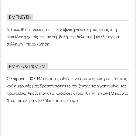
ΈΜΠΝΕΥΣΗ
(η) ουσ. (Κ έμπνευσις, εως): η ξαφνική γένεση μιας ιδέας στη
συνείδηση χωρίς την παρεμβολή της θέλησης | καλλιτεχνική
σύλληψη | παρακίνηση
EMPNEUSI 107 FM
Ο Empneusi 107 FM είναι το ραδιόφωνο που μας συντροφεύει στις
καθημερινές μας δραστηριότητες, παίζοντας τα αγαπημένα μας
τραγούδια. Ακούγεται στις Κυκλάδες στους 107 MHz των FM και στο
107.gr σε όλη την Ελλάδα και τον κόσμο.