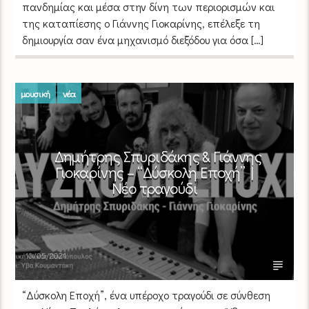
πανδημίας και μέσα στην δίνη των περιορισμών και
της καταπίεσης ο Γιάννης Γιοκαρίνης, επέλεξε τη
δημιουργία σαν ένα μηχανισμό διεξόδου για όσα […]
μουσική
νέα
Δημήτρης Σπυριδάκης & Γιάννης
Γιοκαρίνης – “Δύσκολη Εποχή” |
Νέο τραγούδι
10/05/2021
“Δύσκολη Εποχή”, ένα υπέροχο τραγούδι σε σύνθεση