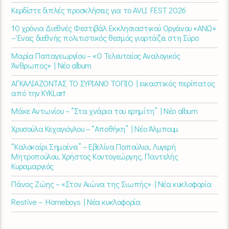
Κερδίστε διπλές προσκλήσεις για το AVLI FEST 2026
10 χρόνια Διεθνές Φεστιβάλ Εκκλησιαστικού Οργάνου «ΑΝΩ»
– Ένας διεθνής πολιτιστικός θεσμός γιορτάζει στη Σύρο​
Μαρία Παπαγεωργίου – «Ο Τελευταίος Αναλογικός
Άνθρωπος» | Νέο album
ΑΓΚΑΛΙΑΖΟΝΤΑΣ ΤΟ ΣΥΡΙΑΝΟ ΤΟΠΙΟ | εικαστικός περίπατος
από την KYKLart
Μάκε Αντωνίου – “Στα χνάρια του ερημίτη” | Νέο album
Χρυσούλα Κεχαγιόγλου – “Αποθήκη” | Νέο Άλμπουμ
“Καλοκαίρι Σημαίνει” – Εβελίνα Παπούλια, Λυγερή
Μητροπούλου, Χρήστος Κοντογεώργης, Παντελής
Κυραμαργιός
Πάνος Ζώης – «Στον Αιώνα της Σιωπής» | Νέα κυκλοφορία
Restive – Homeboys | Νέα κυκλοφορία