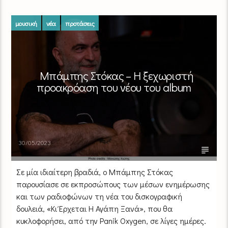
μουσική
νέα
προτάσεις
Μπάμπης Στόκας – Η ξεχωριστή
προακρόαση του νέου του album
30/05/2023
Σε μία ιδιαίτερη βραδιά, ο Μπάμπης Στόκας
παρουσίασε σε εκπροσώπους των μέσων ενημέρωσης
και των ραδιοφώνων τη νέα του δισκογραφική
δουλειά, «Κι Έρχεται Η Αγάπη Ξανά», που θα
κυκλοφορήσει, από την Panik Oxygen, σε λίγες ημέρες.