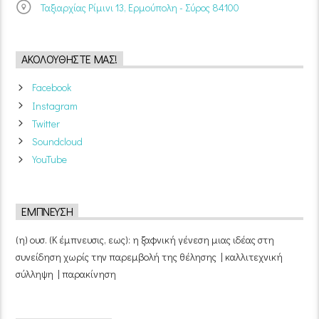
Ταξιαρχίας Ρίμινι 13, Ερμούπολη - Σύρος 84100
ΑΚΟΛΟΥΘΉΣΤΕ ΜΑΣ!
Facebook
Instagram
Twitter
Soundcloud
YouTube
ΈΜΠΝΕΥΣΗ
(η) ουσ. (Κ έμπνευσις, εως): η ξαφνική γένεση μιας ιδέας στη
συνείδηση χωρίς την παρεμβολή της θέλησης | καλλιτεχνική
σύλληψη | παρακίνηση