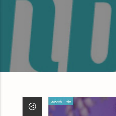
μουσική
νέα