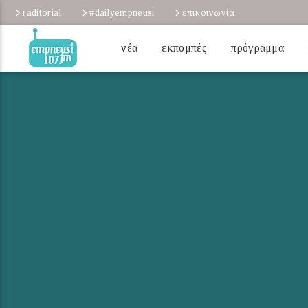
raditorial
#dailyempneusi
επικοινωνία
νέα
εκπομπές
πρόγραμμα