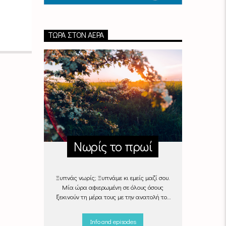
ΤΏΡΑ ΣΤΟΝ ΑΈΡΑ
Νωρίς το πρωί
Ξυπνάς νωρίς; Ξυπνάμε κι εμείς μαζί σου.
Μία ώρα αφιερωμένη σε όλους όσους
ξεκινούν τη μέρα τους με την ανατολή του
ήλιου, με μουσικές επιλογές που θα κάνουν
την πρωινή ρουτίνα πιο ευχάριστη!
Info and episodes
"Νωρίς το πρωί" καθημερινά
(Δευτέρα -