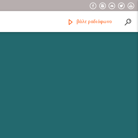
βάλε ραδιόφωνο