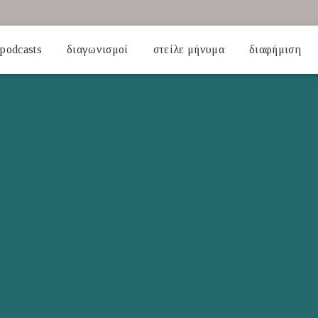
podcasts
διαγωνισμοί
στείλε μήνυμα
διαφήμιση