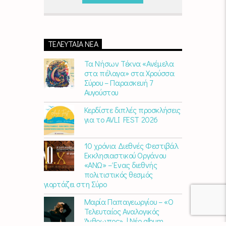
Παρασκευή)
06:00 - 07:00 στον Empneusi
107 FM
ΤΕΛΕΥΤΑΊΑ ΝΈΑ
Τα Νήσων Τέκνα «Ανέμελα
στα πέλαγα» στα Χρούσσα
Σύρου – Παρασκευή 7
Αυγούστου
Κερδίστε διπλές προσκλήσεις
για το AVLI FEST 2026
10 χρόνια Διεθνές Φεστιβάλ
Εκκλησιαστικού Οργάνου
«ΑΝΩ» – Ένας διεθνής
πολιτιστικός θεσμός
γιορτάζει στη Σύρο​
Μαρία Παπαγεωργίου – «Ο
Τελευταίος Αναλογικός
Άνθρωπος» | Νέο album