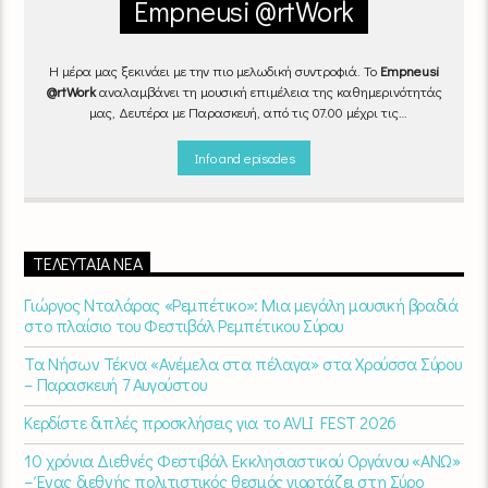
Empneusi @rtWork
Η μέρα μας ξεκινάει με την πιο μελωδική συντροφιά. Το
Empneusi
@rtWork
αναλαμβάνει τη μουσική επιμέλεια της καθημερινότητάς
μας, Δευτέρα με Παρασκευή, από τις 07.00 μέχρι τις
10.00.
Επιλεγμένα τραγούδια
από την
εγχώρια
και τη
διεθνή
σκηνή
εναλλάσσονται αρμονικά, θυμίζοντάς μας πως δουλειά και
Info and episodes
τέχνη πάνε μαζί.
Καθημερινά
(Δευτέρα-Παρασκευή)
07:00 –
10:00
στον
Empneusi 107 FM
.
ΤΕΛΕΥΤΑΊΑ ΝΈΑ
Γιώργος Νταλάρας «Ρεμπέτικο»: Μια μεγάλη μουσική βραδιά
στο πλαίσιο του Φεστιβάλ Ρεμπέτικου Σύρου
Τα Νήσων Τέκνα «Ανέμελα στα πέλαγα» στα Χρούσσα Σύρου
– Παρασκευή 7 Αυγούστου
Κερδίστε διπλές προσκλήσεις για το AVLI FEST 2026
10 χρόνια Διεθνές Φεστιβάλ Εκκλησιαστικού Οργάνου «ΑΝΩ»
– Ένας διεθνής πολιτιστικός θεσμός γιορτάζει στη Σύρο​