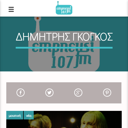
ΔΗΜΗΤΡΗΣ ΓΚΟΓΚΟΣ
μουσική
νέα