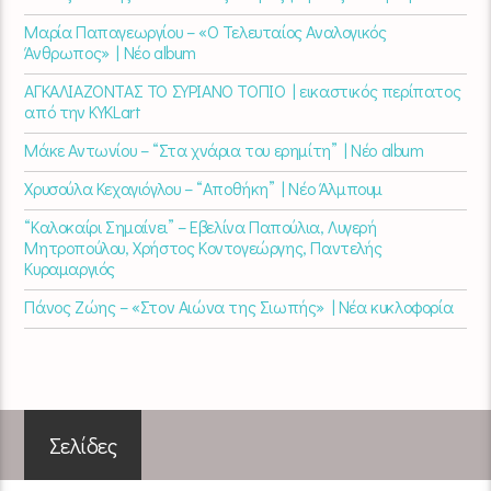
Μαρία Παπαγεωργίου – «Ο Τελευταίος Αναλογικός
Άνθρωπος» | Νέο album
ΑΓΚΑΛΙΑΖΟΝΤΑΣ ΤΟ ΣΥΡΙΑΝΟ ΤΟΠΙΟ | εικαστικός περίπατος
από την KYKLart
Μάκε Αντωνίου – “Στα χνάρια του ερημίτη” | Νέο album
Χρυσούλα Κεχαγιόγλου – “Αποθήκη” | Νέο Άλμπουμ
“Καλοκαίρι Σημαίνει” – Εβελίνα Παπούλια, Λυγερή
Μητροπούλου, Χρήστος Κοντογεώργης, Παντελής
Κυραμαργιός
Πάνος Ζώης – «Στον Αιώνα της Σιωπής» | Νέα κυκλοφορία
Σελίδες