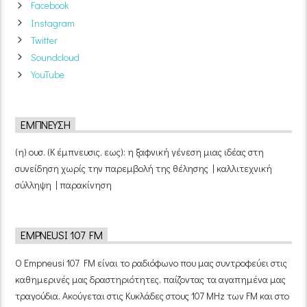
Facebook
Instagram
Twitter
Soundcloud
YouTube
ΈΜΠΝΕΥΣΗ
(η) ουσ. (Κ έμπνευσις, εως): η ξαφνική γένεση μιας ιδέας στη
συνείδηση χωρίς την παρεμβολή της θέλησης | καλλιτεχνική
σύλληψη | παρακίνηση
EMPNEUSI 107 FM
Ο Empneusi 107 FM είναι το ραδιόφωνο που μας συντροφεύει στις
καθημερινές μας δραστηριότητες, παίζοντας τα αγαπημένα μας
τραγούδια. Ακούγεται στις Κυκλάδες στους 107 MHz των FM και στο