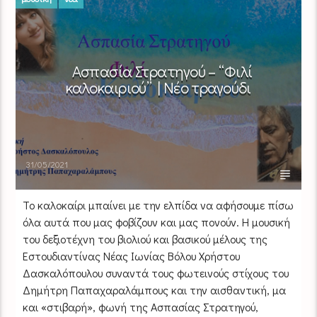
Ασπασία Στρατηγού – “Φιλί
καλοκαιριού” | Νέο τραγούδι
31/05/2021
To καλοκαίρι μπαίνει με την ελπίδα να αφήσουμε πίσω
όλα αυτά που μας φοβίζουν και μας πονούν. Η μουσική
του δεξιοτέχνη του βιολιού και βασικού μέλους της
Εστουδιαντίνας Νέας Ιωνίας Βόλου Χρήστου
Δασκαλόπουλου συναντά τους φωτεινούς στίχους του
Δημήτρη Παπαχαραλάμπους και την αισθαντική, μα
και «στιβαρή», φωνή της Ασπασίας Στρατηγού,