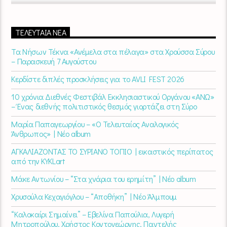
10:00
στον
Empneusi 107 FM
.
ΤΕΛΕΥΤΑΊΑ ΝΈΑ
Τα Νήσων Τέκνα «Ανέμελα στα πέλαγα» στα Χρούσσα Σύρου
– Παρασκευή 7 Αυγούστου
Κερδίστε διπλές προσκλήσεις για το AVLI FEST 2026
10 χρόνια Διεθνές Φεστιβάλ Εκκλησιαστικού Οργάνου «ΑΝΩ»
– Ένας διεθνής πολιτιστικός θεσμός γιορτάζει στη Σύρο​
Μαρία Παπαγεωργίου – «Ο Τελευταίος Αναλογικός
Άνθρωπος» | Νέο album
ΑΓΚΑΛΙΑΖΟΝΤΑΣ ΤΟ ΣΥΡΙΑΝΟ ΤΟΠΙΟ | εικαστικός περίπατος
από την KYKLart
Μάκε Αντωνίου – “Στα χνάρια του ερημίτη” | Νέο album
Χρυσούλα Κεχαγιόγλου – “Αποθήκη” | Νέο Άλμπουμ
“Καλοκαίρι Σημαίνει” – Εβελίνα Παπούλια, Λυγερή
Μητροπούλου, Χρήστος Κοντογεώργης, Παντελής