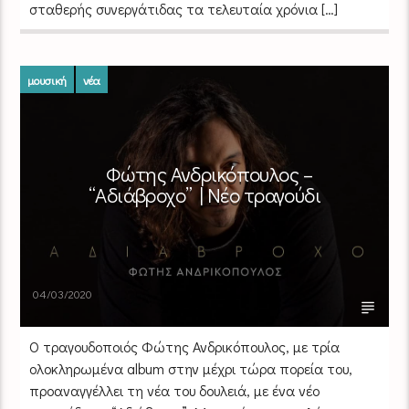
σταθερής συνεργάτιδας τα τελευταία χρόνια […]
μουσική
νέα
Φώτης Ανδρικόπουλος –
“Αδιάβροχο” | Νέο τραγούδι
04/03/2020
Ο τραγουδοποιός Φώτης Ανδρικόπουλος, με τρία
ολοκληρωμένα album στην μέχρι τώρα πορεία του,
προαναγγέλλει τη νέα του δουλειά, με ένα νέο