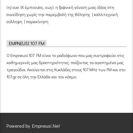
(η) ουσ. (Κ έμπνευσις, εως): η ξαφνική γένεση μιας ιδέας στη
συνείδηση χωρίς την παρεμβολή της θέλησης | καλλιτεχνική
σύλληψη | παρακίνηση
EMPNEUSI 107 FM
Ο Empneusi 107 FM είναι το ραδιόφωνο που μας συντροφεύει στις
καθημερινές μας δραστηριότητες, παίζοντας τα αγαπημένα μας
τραγούδια. Ακούγεται στις Κυκλάδες στους 107 MHz των FM και στο
107.gr σε όλη την Ελλάδα και τον κόσμο.
Powered by Empneusi.Net