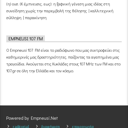
(η) ουσ. (Κ έμπνευσις, εως): η ξαφνική γένεση μιας ιδέας στη
συνείδηση χωρίς την παρεμβολή της θέλησης | καλλιτεχνική
σύλληψη | παρακίνηση
EMPNEUSI 107 FM
Ο Empneusi 107 FM είναι το ραδιόφωνο που μας συντροφεύει στις
καθημερινές μας δραστηριότητες, παίζοντας τα αγαπημένα μας
τραγούδια. Ακούγεται στις Κυκλάδες στους 107 MHz των FM και στο
107.gr σε όλη την Ελλάδα και τον κόσμο.
Powered by Empneusi.Net
raditorial
διαφήμιση
επικοινωνία