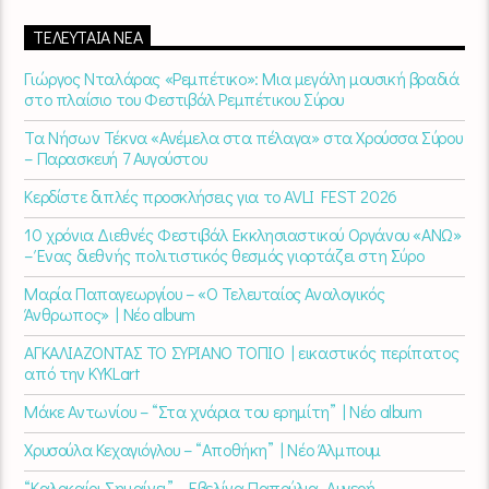
ΤΕΛΕΥΤΑΊΑ ΝΈΑ
Γιώργος Νταλάρας «Ρεμπέτικο»: Μια μεγάλη μουσική βραδιά
στο πλαίσιο του Φεστιβάλ Ρεμπέτικου Σύρου
Τα Νήσων Τέκνα «Ανέμελα στα πέλαγα» στα Χρούσσα Σύρου
– Παρασκευή 7 Αυγούστου
Κερδίστε διπλές προσκλήσεις για το AVLI FEST 2026
10 χρόνια Διεθνές Φεστιβάλ Εκκλησιαστικού Οργάνου «ΑΝΩ»
– Ένας διεθνής πολιτιστικός θεσμός γιορτάζει στη Σύρο​
Μαρία Παπαγεωργίου – «Ο Τελευταίος Αναλογικός
Άνθρωπος» | Νέο album
ΑΓΚΑΛΙΑΖΟΝΤΑΣ ΤΟ ΣΥΡΙΑΝΟ ΤΟΠΙΟ | εικαστικός περίπατος
από την KYKLart
Μάκε Αντωνίου – “Στα χνάρια του ερημίτη” | Νέο album
Χρυσούλα Κεχαγιόγλου – “Αποθήκη” | Νέο Άλμπουμ
“Καλοκαίρι Σημαίνει” – Εβελίνα Παπούλια, Λυγερή