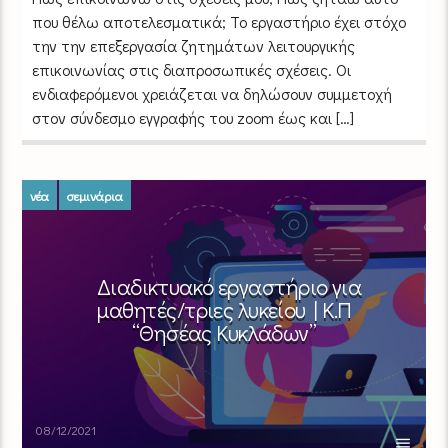
που θέλω αποτελεσματικά; Το εργαστήριο έχει στόχο
την την επεξεργασία ζητημάτων λειτουργικής
επικοινωνίας στις διαπροσωπικές σχέσεις. Οι
ενδιαφερόμενοι χρειάζεται να δηλώσουν συμμετοχή
στον σύνδεσμο εγγραφής του zoom έως και […]
νέα
σεμινάρια
Διαδικτυακό εργαστήριο για
μαθητές/τριες λυκείου | Κ.Π
“Θησέας Κυκλάδων”
08/12/2021