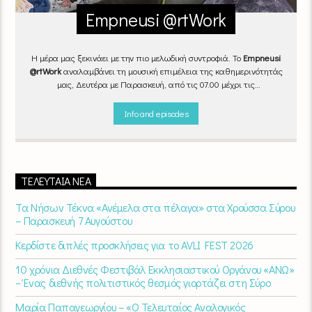
Empneusi @rtWork
Η μέρα μας ξεκινάει με την πιο μελωδική συντροφιά. Το
Empneusi
@rtWork
αναλαμβάνει τη μουσική επιμέλεια της καθημερινότητάς
μας, Δευτέρα με Παρασκευή, από τις 07.00 μέχρι τις
10.00.
Επιλεγμένα τραγούδια
από την
εγχώρια
και τη
διεθνή
σκηνή
εναλλάσσονται αρμονικά, θυμίζοντάς μας πως δουλειά και
Info and episodes
τέχνη πάνε μαζί.
Καθημερινά
(Δευτέρα-Παρασκευή)
07:00 –
10:00
στον
Empneusi 107 FM
.
ΤΕΛΕΥΤΑΊΑ ΝΈΑ
Τα Νήσων Τέκνα «Ανέμελα στα πέλαγα» στα Χρούσσα Σύρου
– Παρασκευή 7 Αυγούστου
Κερδίστε διπλές προσκλήσεις για το AVLI FEST 2026
10 χρόνια Διεθνές Φεστιβάλ Εκκλησιαστικού Οργάνου «ΑΝΩ»
– Ένας διεθνής πολιτιστικός θεσμός γιορτάζει στη Σύρο​
Μαρία Παπαγεωργίου – «Ο Τελευταίος Αναλογικός