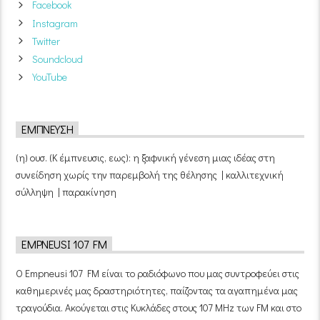
Facebook
Instagram
Twitter
Soundcloud
YouTube
ΈΜΠΝΕΥΣΗ
(η) ουσ. (Κ έμπνευσις, εως): η ξαφνική γένεση μιας ιδέας στη
συνείδηση χωρίς την παρεμβολή της θέλησης | καλλιτεχνική
σύλληψη | παρακίνηση
EMPNEUSI 107 FM
Ο Empneusi 107 FM είναι το ραδιόφωνο που μας συντροφεύει στις
καθημερινές μας δραστηριότητες, παίζοντας τα αγαπημένα μας
τραγούδια. Ακούγεται στις Κυκλάδες στους 107 MHz των FM και στο