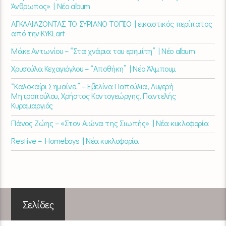
Άνθρωπος» | Νέο album
ΑΓΚΑΛΙΑΖΟΝΤΑΣ ΤΟ ΣΥΡΙΑΝΟ ΤΟΠΙΟ | εικαστικός περίπατος
από την KYKLart
Μάκε Αντωνίου – “Στα χνάρια του ερημίτη” | Νέο album
Χρυσούλα Κεχαγιόγλου – “Αποθήκη” | Νέο Άλμπουμ
“Καλοκαίρι Σημαίνει” – Εβελίνα Παπούλια, Λυγερή
Μητροπούλου, Χρήστος Κοντογεώργης, Παντελής
Κυραμαργιός
Πάνος Ζώης – «Στον Αιώνα της Σιωπής» | Νέα κυκλοφορία
Restive – Homeboys | Νέα κυκλοφορία
Σελίδες