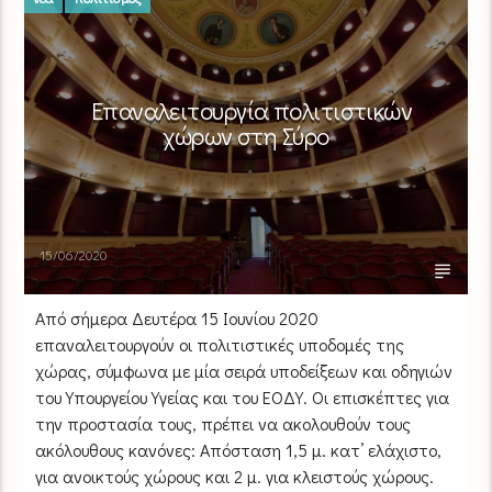
Επαναλειτουργία πολιτιστικών
χώρων στη Σύρο
15/06/2020
Από σήμερα Δευτέρα 15 Ιουνίου 2020
επαναλειτουργούν οι πολιτιστικές υποδομές της
χώρας, σύμφωνα με μία σειρά υποδείξεων και οδηγιών
του Υπουργείου Υγείας και του ΕΟΔΥ. Οι επισκέπτες για
την προστασία τους, πρέπει να ακολουθούν τους
ακόλουθους κανόνες: Απόσταση 1,5 μ. κατ’ ελάχιστο,
για ανοικτούς χώρους και 2 μ. για κλειστούς χώρους.