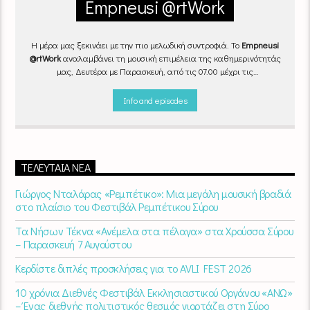
Empneusi @rtWork
Η μέρα μας ξεκινάει με την πιο μελωδική συντροφιά. Το
Empneusi
@rtWork
αναλαμβάνει τη μουσική επιμέλεια της καθημερινότητάς
μας, Δευτέρα με Παρασκευή, από τις 07.00 μέχρι τις
10.00.
Επιλεγμένα τραγούδια
από την
εγχώρια
και τη
διεθνή
σκηνή
εναλλάσσονται αρμονικά, θυμίζοντάς μας πως δουλειά και
Info and episodes
τέχνη πάνε μαζί.
Καθημερινά
(Δευτέρα-Παρασκευή)
07:00 –
10:00
στον
Empneusi 107 FM
.
ΤΕΛΕΥΤΑΊΑ ΝΈΑ
Γιώργος Νταλάρας «Ρεμπέτικο»: Μια μεγάλη μουσική βραδιά
στο πλαίσιο του Φεστιβάλ Ρεμπέτικου Σύρου
Τα Νήσων Τέκνα «Ανέμελα στα πέλαγα» στα Χρούσσα Σύρου
– Παρασκευή 7 Αυγούστου
Κερδίστε διπλές προσκλήσεις για το AVLI FEST 2026
10 χρόνια Διεθνές Φεστιβάλ Εκκλησιαστικού Οργάνου «ΑΝΩ»
– Ένας διεθνής πολιτιστικός θεσμός γιορτάζει στη Σύρο​