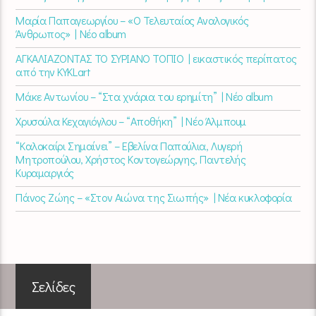
Μαρία Παπαγεωργίου – «Ο Τελευταίος Αναλογικός
Άνθρωπος» | Νέο album
ΑΓΚΑΛΙΑΖΟΝΤΑΣ ΤΟ ΣΥΡΙΑΝΟ ΤΟΠΙΟ | εικαστικός περίπατος
από την KYKLart
Μάκε Αντωνίου – “Στα χνάρια του ερημίτη” | Νέο album
Χρυσούλα Κεχαγιόγλου – “Αποθήκη” | Νέο Άλμπουμ
“Καλοκαίρι Σημαίνει” – Εβελίνα Παπούλια, Λυγερή
Μητροπούλου, Χρήστος Κοντογεώργης, Παντελής
Κυραμαργιός
Πάνος Ζώης – «Στον Αιώνα της Σιωπής» | Νέα κυκλοφορία
Σελίδες