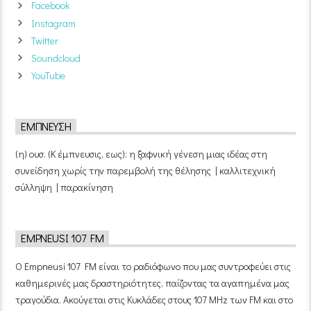
Facebook
Instagram
Twitter
Soundcloud
YouTube
ΈΜΠΝΕΥΣΗ
(η) ουσ. (Κ έμπνευσις, εως): η ξαφνική γένεση μιας ιδέας στη
συνείδηση χωρίς την παρεμβολή της θέλησης | καλλιτεχνική
σύλληψη | παρακίνηση
EMPNEUSI 107 FM
Ο Empneusi 107 FM είναι το ραδιόφωνο που μας συντροφεύει στις
καθημερινές μας δραστηριότητες, παίζοντας τα αγαπημένα μας
τραγούδια. Ακούγεται στις Κυκλάδες στους 107 MHz των FM και στο