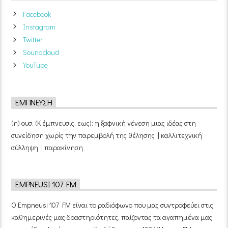
Facebook
Instagram
Twitter
Soundcloud
YouTube
ΈΜΠΝΕΥΣΗ
(η) ουσ. (Κ έμπνευσις, εως): η ξαφνική γένεση μιας ιδέας στη
συνείδηση χωρίς την παρεμβολή της θέλησης | καλλιτεχνική
σύλληψη | παρακίνηση
EMPNEUSI 107 FM
Ο Empneusi 107 FM είναι το ραδιόφωνο που μας συντροφεύει στις
καθημερινές μας δραστηριότητες, παίζοντας τα αγαπημένα μας