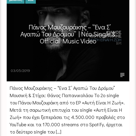
Πάνος Μουζουράκης – “Ένα Σ’
Αγαπώ Του Δρόμου” | Νέο Single &
Official Music Video
03/05/2019
Πάνος Μουζουράκης – “Ένα Σ’ Αγαπώ Του Δρόμου”
Μουσική & Στίχοι: Θάνος Παπανικολάου Το 2ο single
του Πάνου Μουζουράκη από το EP «Αυτή Είναι Η Ζωή».
Μετά τη σαρωτική επιτυχία του single «Αυτή Είναι Η
Ζωή» που έχει ξεπεράσει τις 4.500.000 προβολές στο
YouTube και τα 170.000 streams στο Spotify, έρχεται
το δεύτερο single του […]