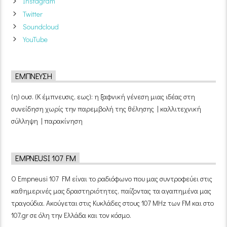
Instagram
Twitter
Soundcloud
YouTube
ΈΜΠΝΕΥΣΗ
(η) ουσ. (Κ έμπνευσις, εως): η ξαφνική γένεση μιας ιδέας στη
συνείδηση χωρίς την παρεμβολή της θέλησης | καλλιτεχνική
σύλληψη | παρακίνηση
EMPNEUSI 107 FM
Ο Empneusi 107 FM είναι το ραδιόφωνο που μας συντροφεύει στις
καθημερινές μας δραστηριότητες, παίζοντας τα αγαπημένα μας
τραγούδια. Ακούγεται στις Κυκλάδες στους 107 MHz των FM και στο
107.gr σε όλη την Ελλάδα και τον κόσμο.