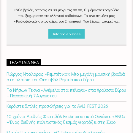
Κάθε βράδυ, από τις 20.00 μέχρι τις 00.00, θυμόμαστε τραγούδια
που ξεχώρισαν στο ελληνικό ραδιόφωνο. Τα αγαπημένα μας
«Ραδιοφωνικά», στον αέρα του Empneusi. Που ξέρεις, μπορεί και
το δικό σου αγαπημένο τραγούδι να βρίσκεται μέσα σ’ αυτά!
Κάθε
βράδυ 20
:00 – 00:00
στον
Empneusi 107 FM
.
Info and episodes
ΤΕΛΕΥΤΑΊΑ ΝΈΑ
Γιώργος Νταλάρας «Ρεμπέτικο»: Μια μεγάλη μουσική βραδιά
στο πλαίσιο του Φεστιβάλ Ρεμπέτικου Σύρου
Τα Νήσων Τέκνα «Ανέμελα στα πέλαγα» στα Χρούσσα Σύρου
– Παρασκευή 7 Αυγούστου
Κερδίστε διπλές προσκλήσεις για το AVLI FEST 2026
10 χρόνια Διεθνές Φεστιβάλ Εκκλησιαστικού Οργάνου «ΑΝΩ»
– Ένας διεθνής πολιτιστικός θεσμός γιορτάζει στη Σύρο​
Μαρία Παπαγεωργίου – «Ο Τελευταίος Αναλογικός