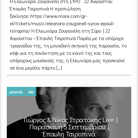
Η Ελεωνόρα Ζουγανέλη στη ΣΥΡΟ 22 Αυγούστου
Έπαυλη Τσιροπινά Η προπώληση
ξεκίνησε: https://www.more.com/gr-
el/tickets/music/eleonora-zouganeli-syros-epauli-
tsiropina/ Η Ελεωνόρα Ζουγανέλη ​στη Σύρο | 22
Αυγούστου – Έπαυλη Τσιροπινά Παρέα με τα υπέροχα
τραγούδια της, τη μοναδική σκηνική της παρουσία, το
κέφι για τη συνάντηση με το κοινό της και τους
υπέροχους μουσικούς της, η Ελεωνόρα μας προσκαλεί
σε ένα μεγάλο πάρτυ […]
μουσική
νέα
​Γιώργος & Νίκος Στρατάκης Live |
Παρασκευή 5 Σεπτεμβρίου |
Έπαυλη Τσιροπινά