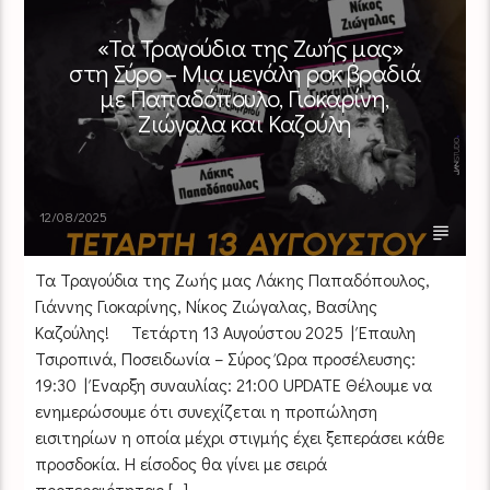
«Τα Τραγούδια της Ζωής μας»
στη Σύρο – Μια μεγάλη ροκ βραδιά
με Παπαδόπουλο, Γιοκαρίνη,
Ζιώγαλα και Καζούλη
12/08/2025
Τα Τραγούδια της Ζωής μας Λάκης Παπαδόπουλος,
Γιάννης Γιοκαρίνης, Νίκος Ζιώγαλας, Βασίλης
Καζούλης! Τετάρτη 13 Αυγούστου 2025 | Έπαυλη
Τσιροπινά, Ποσειδωνία – Σύρος Ώρα προσέλευσης:
19:30 | Έναρξη συναυλίας: 21:00 UPDATE Θέλουμε να
ενημερώσουμε ότι συνεχίζεται η προπώληση
εισιτηρίων η οποία μέχρι στιγμής έχει ξεπεράσει κάθε
προσδοκία. Η είσοδος θα γίνει με σειρά
προτεραιότητας […]