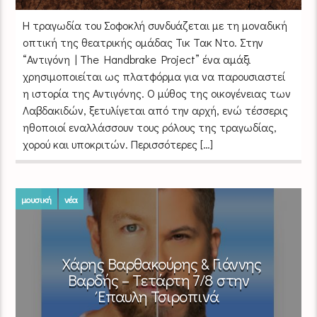
Η τραγωδία του Σοφοκλή συνδυάζεται με τη μοναδική
οπτική της θεατρικής ομάδας Τικ Τακ Ντο. Στην
“Αντιγόνη | The Handbrake Project” ένα αμάξι
χρησιμοποιείται ως πλατφόρμα για να παρουσιαστεί
η ιστορία της Αντιγόνης. Ο μύθος της οικογένειας των
Λαβδακιδών, ξετυλίγεται από την αρχή, ενώ τέσσερις
ηθοποιοί εναλλάσσουν τους ρόλους της τραγωδίας,
χορού και υποκριτών. Περισσότερες […]
μουσική
νέα
Χάρης Βαρθακούρης & Γιάννης
Βαρδής – Tετάρτη 7/8 στην
Έπαυλη Τσιροπινά