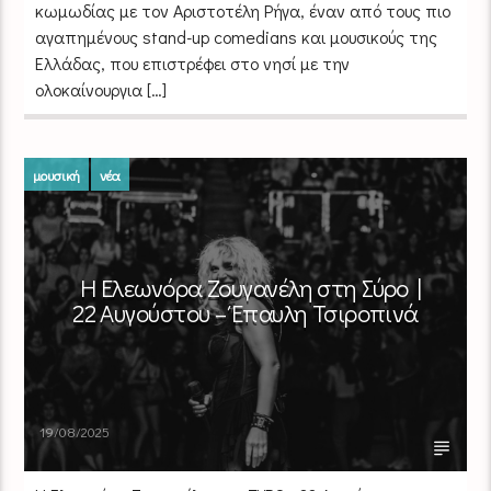
κωμωδίας με τον Αριστοτέλη Ρήγα, έναν από τους πιο
αγαπημένους stand-up comedians και μουσικούς της
Ελλάδας, που επιστρέφει στο νησί με την
ολοκαίνουργια […]
μουσική
νέα
Η Ελεωνόρα Ζουγανέλη ​στη Σύρο |
22 Αυγούστου – Έπαυλη Τσιροπινά
19/08/2025