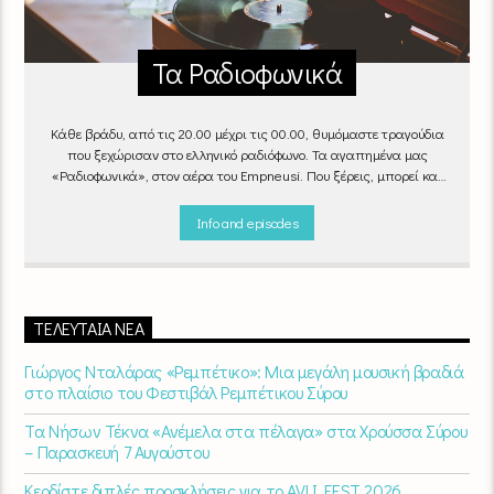
Τα Ραδιοφωνικά
Κάθε βράδυ, από τις 20.00 μέχρι τις 00.00, θυμόμαστε τραγούδια
που ξεχώρισαν στο ελληνικό ραδιόφωνο. Τα αγαπημένα μας
«Ραδιοφωνικά», στον αέρα του Empneusi. Που ξέρεις, μπορεί και
το δικό σου αγαπημένο τραγούδι να βρίσκεται μέσα σ’ αυτά!
Κάθε
βράδυ 20
:00 – 00:00
στον
Empneusi 107 FM
.
Info and episodes
ΤΕΛΕΥΤΑΊΑ ΝΈΑ
Γιώργος Νταλάρας «Ρεμπέτικο»: Μια μεγάλη μουσική βραδιά
στο πλαίσιο του Φεστιβάλ Ρεμπέτικου Σύρου
Τα Νήσων Τέκνα «Ανέμελα στα πέλαγα» στα Χρούσσα Σύρου
– Παρασκευή 7 Αυγούστου
Κερδίστε διπλές προσκλήσεις για το AVLI FEST 2026