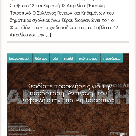
Σάββατο 12 και Κυριακή 13 Απριλίου | Έπαυλη
Τσιροπινά Ο Σύλλογος Γονέων και Κηδεμόνων του
δημοτικού σχολείου Άνω Σύρου διοργανώνει το 1 ο
Φεστιβάλ του «Παιχνιδομαζέματα», το Σάββατο 12
Απριλίου και την […]
διαγωνισμοί
θέατρο
νέα
παιδί
πολιτισμός
προτάσεις
Κερδίστε προσκλήσεις για την
παράσταση “Αντιγόνη” του
Σοφοκλή στην Έπαυλη Τσιροπινά
27/08/2024