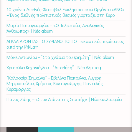
10 χρόνια Διεθνές Φεστιβάλ Εκκλησιαστικού Οργάνου «ΑΝΩ»
– Ένας διεθνής πολιτιστικός θεσμός γιορτάζει στη Σύρο​
Μαρία Παπαγεωργίου – «Ο Τελευταίος Αναλογικός
Άνθρωπος» | Νέο album
ΑΓΚΑΛΙΑΖΟΝΤΑΣ ΤΟ ΣΥΡΙΑΝΟ ΤΟΠΙΟ | εικαστικός περίπατος
από την KYKLart
Μάκε Αντωνίου – “Στα χνάρια του ερημίτη” | Νέο album
Χρυσούλα Κεχαγιόγλου – “Αποθήκη” | Νέο Άλμπουμ
“Καλοκαίρι Σημαίνει” – Εβελίνα Παπούλια, Λυγερή
Μητροπούλου, Χρήστος Κοντογεώργης, Παντελής
Κυραμαργιός
Πάνος Ζώης – «Στον Αιώνα της Σιωπής» | Νέα κυκλοφορία