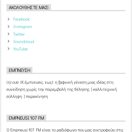
ΑΚΟΛΟΥΘΉΣΤΕ ΜΑΣ!
Facebook
Instagram
Twitter
Soundcloud
YouTube
ΈΜΠΝΕΥΣΗ
(η) ουσ. (Κ έμπνευσις, εως): η ξαφνική γένεση μιας ιδέας στη
συνείδηση χωρίς την παρεμβολή της θέλησης | καλλιτεχνική
σύλληψη | παρακίνηση
EMPNEUSI 107 FM
Ο Empneusi 107 FM είναι το ραδιόφωνο που μας συντροφεύει στις