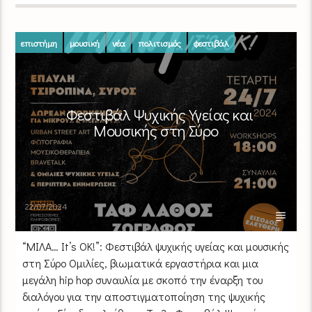
επιστήμη
μουσική
νέα
πολιτισμός
φεστιβάλ
Φεστιβάλ Ψυχικής Υγείας και
Μουσικής στη Σύρο
22/07/2024
“ΜΙΛΑ… It’s OK!”: Φεστιβάλ ψυχικής υγείας και μουσικής
στη Σύρο Ομιλίες, βιωματικά εργαστήρια και μια
μεγάλη hip hop συναυλία με σκοπό την έναρξη του
διαλόγου για την αποστιγματοποίηση της ψυχικής