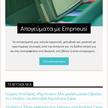
Απογεύματα με Empneusi
Τα απογεύματά μας κυλούν αρμονικά, μελωδικά και μουσικά με
αγαπημένες επιλογές από την ελληνική και τη διεθνή σκηνή για
να σας συντροφεύουν στη δουλειά, στη βόλτα ή στον απογευματινό
καφέ στην πιο αναπαυτική γωνιά του σπιτιού σας.
"Απογεύματα
με Empneusi", Καθημερινά & Σαββατοκύριακα 17:00 – 20:00.
Info and episodes
ΤΕΛΕΥΤΑΊΑ ΝΈΑ
Γιώργος Νταλάρας «Ρεμπέτικο»: Μια μεγάλη μουσική βραδιά
στο πλαίσιο του Φεστιβάλ Ρεμπέτικου Σύρου
Τα Νήσων Τέκνα «Ανέμελα στα πέλαγα» στα Χρούσσα Σύρου