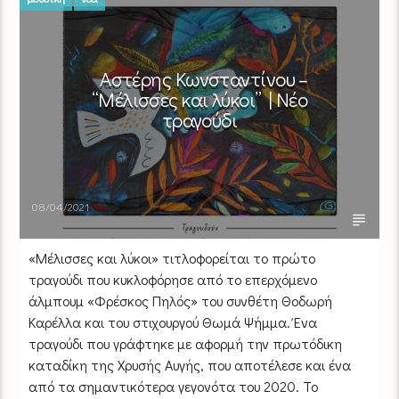
Αστέρης Κωνσταντίνου –
“Μέλισσες και λύκοι” | Νέο
τραγούδι
08/04/2021
«Μέλισσες και λύκοι» τιτλοφορείται το πρώτο
τραγούδι που κυκλοφόρησε από το επερχόμενο
άλμπουμ «Φρέσκος Πηλός» του συνθέτη Θοδωρή
Καρέλλα και του στιχουργού Θωμά Ψήμμα. Ένα
τραγούδι που γράφτηκε με αφορμή την πρωτόδικη
καταδίκη της Χρυσής Αυγής, που αποτέλεσε και ένα
από τα σημαντικότερα γεγονότα του 2020. Το