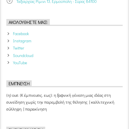
Ταξιαρχίας Ρίμινι 13, Ερμούπολη - Σύρος 84100
ΑΚΟΛΟΥΘΉΣΤΕ ΜΑΣ!
Facebook
Instagram
Twitter
Soundcloud
YouTube
ΈΜΠΝΕΥΣΗ
(η) ουσ. (Κ έμπνευσις, εως): η ξαφνική γένεση μιας ιδέας στη
συνείδηση χωρίς την παρεμβολή της θέλησης | καλλιτεχνική
σύλληψη | παρακίνηση