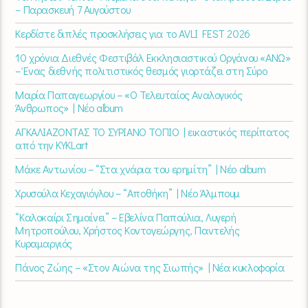
– Παρασκευή 7 Αυγούστου
Κερδίστε διπλές προσκλήσεις για το AVLI FEST 2026
10 χρόνια Διεθνές Φεστιβάλ Εκκλησιαστικού Οργάνου «ΑΝΩ»
– Ένας διεθνής πολιτιστικός θεσμός γιορτάζει στη Σύρο​
Μαρία Παπαγεωργίου – «Ο Τελευταίος Αναλογικός
Άνθρωπος» | Νέο album
ΑΓΚΑΛΙΑΖΟΝΤΑΣ ΤΟ ΣΥΡΙΑΝΟ ΤΟΠΙΟ | εικαστικός περίπατος
από την KYKLart
Μάκε Αντωνίου – “Στα χνάρια του ερημίτη” | Νέο album
Χρυσούλα Κεχαγιόγλου – “Αποθήκη” | Νέο Άλμπουμ
“Καλοκαίρι Σημαίνει” – Εβελίνα Παπούλια, Λυγερή
Μητροπούλου, Χρήστος Κοντογεώργης, Παντελής
Κυραμαργιός
Πάνος Ζώης – «Στον Αιώνα της Σιωπής» | Νέα κυκλοφορία