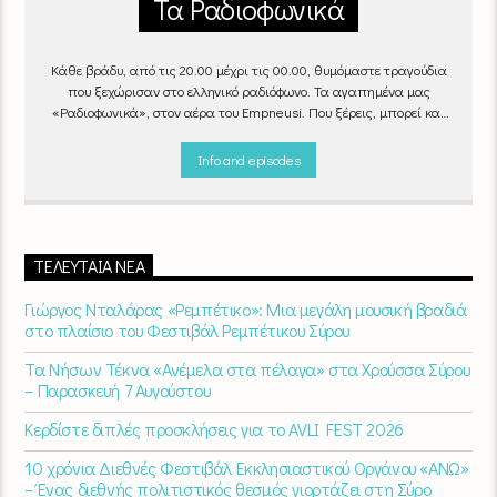
Τα Ραδιοφωνικά
Κάθε βράδυ, από τις 20.00 μέχρι τις 00.00, θυμόμαστε τραγούδια
που ξεχώρισαν στο ελληνικό ραδιόφωνο. Τα αγαπημένα μας
«Ραδιοφωνικά», στον αέρα του Empneusi. Που ξέρεις, μπορεί και
το δικό σου αγαπημένο τραγούδι να βρίσκεται μέσα σ’ αυτά!
Κάθε
βράδυ 20
:00 – 00:00
στον
Empneusi 107 FM
.
Info and episodes
ΤΕΛΕΥΤΑΊΑ ΝΈΑ
Γιώργος Νταλάρας «Ρεμπέτικο»: Μια μεγάλη μουσική βραδιά
στο πλαίσιο του Φεστιβάλ Ρεμπέτικου Σύρου
Τα Νήσων Τέκνα «Ανέμελα στα πέλαγα» στα Χρούσσα Σύρου
– Παρασκευή 7 Αυγούστου
Κερδίστε διπλές προσκλήσεις για το AVLI FEST 2026
10 χρόνια Διεθνές Φεστιβάλ Εκκλησιαστικού Οργάνου «ΑΝΩ»
– Ένας διεθνής πολιτιστικός θεσμός γιορτάζει στη Σύρο​