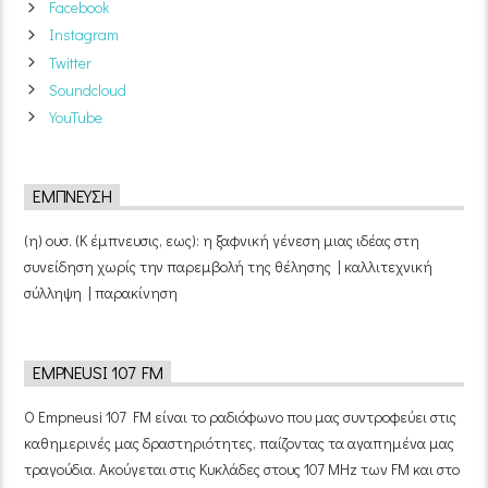
Facebook
Instagram
Twitter
Soundcloud
YouTube
ΈΜΠΝΕΥΣΗ
(η) ουσ. (Κ έμπνευσις, εως): η ξαφνική γένεση μιας ιδέας στη
συνείδηση χωρίς την παρεμβολή της θέλησης | καλλιτεχνική
σύλληψη | παρακίνηση
EMPNEUSI 107 FM
Ο Empneusi 107 FM είναι το ραδιόφωνο που μας συντροφεύει στις
καθημερινές μας δραστηριότητες, παίζοντας τα αγαπημένα μας
τραγούδια. Ακούγεται στις Κυκλάδες στους 107 MHz των FM και στο