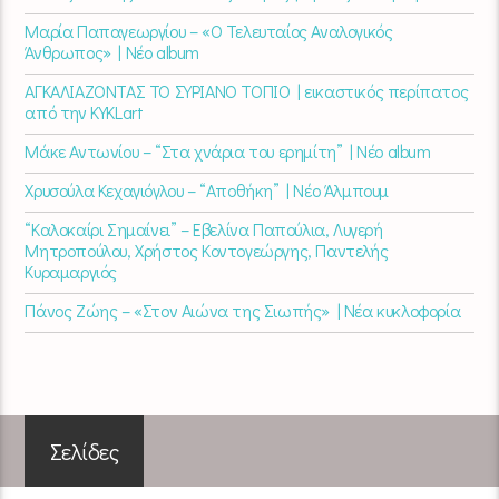
Μαρία Παπαγεωργίου – «Ο Τελευταίος Αναλογικός
Άνθρωπος» | Νέο album
ΑΓΚΑΛΙΑΖΟΝΤΑΣ ΤΟ ΣΥΡΙΑΝΟ ΤΟΠΙΟ | εικαστικός περίπατος
από την KYKLart
Μάκε Αντωνίου – “Στα χνάρια του ερημίτη” | Νέο album
Χρυσούλα Κεχαγιόγλου – “Αποθήκη” | Νέο Άλμπουμ
“Καλοκαίρι Σημαίνει” – Εβελίνα Παπούλια, Λυγερή
Μητροπούλου, Χρήστος Κοντογεώργης, Παντελής
Κυραμαργιός
Πάνος Ζώης – «Στον Αιώνα της Σιωπής» | Νέα κυκλοφορία
Σελίδες