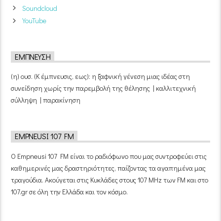
Soundcloud
YouTube
ΈΜΠΝΕΥΣΗ
(η) ουσ. (Κ έμπνευσις, εως): η ξαφνική γένεση μιας ιδέας στη
συνείδηση χωρίς την παρεμβολή της θέλησης | καλλιτεχνική
σύλληψη | παρακίνηση
EMPNEUSI 107 FM
Ο Empneusi 107 FM είναι το ραδιόφωνο που μας συντροφεύει στις
καθημερινές μας δραστηριότητες, παίζοντας τα αγαπημένα μας
τραγούδια. Ακούγεται στις Κυκλάδες στους 107 MHz των FM και στο
107.gr σε όλη την Ελλάδα και τον κόσμο.