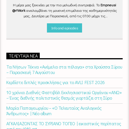
Η μέρα μας ξεκινάει με την πιο μελωδική συντροφιά. Το
Empneusi
@rtWork
αναλαμβάνει τη μουσική επιμέλεια της καθημερινότητάς
μας, Δευτέρα με Παρασκευή, από τις 07.00 μέχρι τις
10.00.
Επιλεγμένα τραγούδια
από την
εγχώρια
και τη
διεθνή
σκηνή
εναλλάσσονται αρμονικά, θυμίζοντάς μας πως δουλειά και
Info and episodes
τέχνη πάνε μαζί.
Καθημερινά
(Δευτέρα-Παρασκευή)
07:00 –
10:00
στον
Empneusi 107 FM
.
ΤΕΛΕΥΤΑΊΑ ΝΈΑ
Τα Νήσων Τέκνα «Ανέμελα στα πέλαγα» στα Χρούσσα Σύρου
– Παρασκευή 7 Αυγούστου
Κερδίστε διπλές προσκλήσεις για το AVLI FEST 2026
10 χρόνια Διεθνές Φεστιβάλ Εκκλησιαστικού Οργάνου «ΑΝΩ»
– Ένας διεθνής πολιτιστικός θεσμός γιορτάζει στη Σύρο​
Μαρία Παπαγεωργίου – «Ο Τελευταίος Αναλογικός
Άνθρωπος» | Νέο album
ΑΓΚΑΛΙΑΖΟΝΤΑΣ ΤΟ ΣΥΡΙΑΝΟ ΤΟΠΙΟ | εικαστικός περίπατος
από την KYKLart