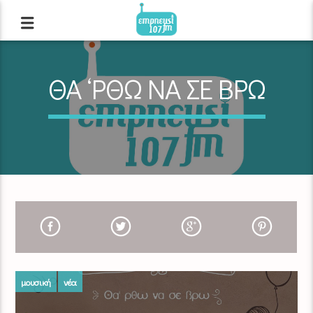
ΘΑ ‘ΡΘΩ ΝΑ ΣΕ ΒΡΩ
μουσική
νέα