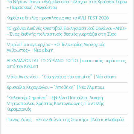
Τα Νήσων Τέκνα «Ανέμελα στα πέλαγα» στα Χρούσσα Σύρου
– Παρασκευή 7 Αυγούστου
Κερδίστε διπλές προσκλήσεις για το AVLI FEST 2026
10 χρόνια Διεθνές Φεστιβάλ Εκκλησιαστικού Οργάνου «ΑΝΩ»
– Ένας διεθνής πολιτιστικός θεσμός γιορτάζει στη Σύρο​
Μαρία Παπαγεωργίου – «Ο Τελευταίος Αναλογικός
Άνθρωπος» | Νέο album
ΑΓΚΑΛΙΑΖΟΝΤΑΣ ΤΟ ΣΥΡΙΑΝΟ ΤΟΠΙΟ | εικαστικός περίπατος
από την KYKLart
Μάκε Αντωνίου – “Στα χνάρια του ερημίτη” | Νέο album
Χρυσούλα Κεχαγιόγλου – “Αποθήκη” | Νέο Άλμπουμ
“Καλοκαίρι Σημαίνει” – Εβελίνα Παπούλια, Λυγερή
Μητροπούλου, Χρήστος Κοντογεώργης, Παντελής
Κυραμαργιός
Πάνος Ζώης – «Στον Αιώνα της Σιωπής» | Νέα κυκλοφορία