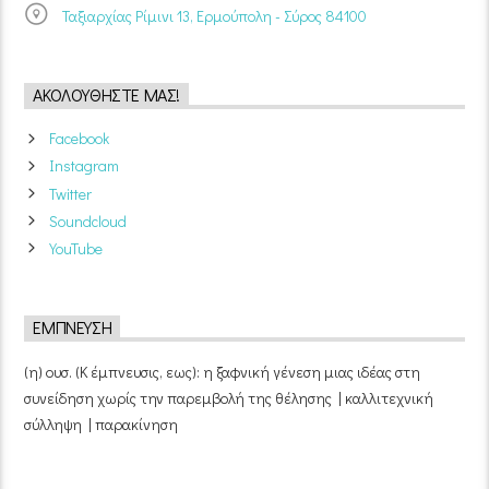
Ταξιαρχίας Ρίμινι 13, Ερμούπολη - Σύρος 84100
ΑΚΟΛΟΥΘΉΣΤΕ ΜΑΣ!
Facebook
Instagram
Twitter
Soundcloud
YouTube
ΈΜΠΝΕΥΣΗ
(η) ουσ. (Κ έμπνευσις, εως): η ξαφνική γένεση μιας ιδέας στη
συνείδηση χωρίς την παρεμβολή της θέλησης | καλλιτεχνική
σύλληψη | παρακίνηση