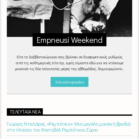
Empneusi Weekend
Είτε το Σαββατοκύριακο σας βρίσκει σε διαφορετικούς ρυθμούς
από τις καθημερινές είτε όχι, εμείς είμαστε εδώ για να ντύσουμε
μουσικά τις δύο τελευταίες μέρες της εβδομάδας, δημιουργώντας
μία μελωδική συνήθεια για ό,τι κι αν κάνετε.
Info and episodes
ΤΕΛΕΥΤΑΊΑ ΝΈΑ
Γιώργος Νταλάρας «Ρεμπέτικο»: Μια μεγάλη μουσική βραδιά
στο πλαίσιο του Φεστιβάλ Ρεμπέτικου Σύρου