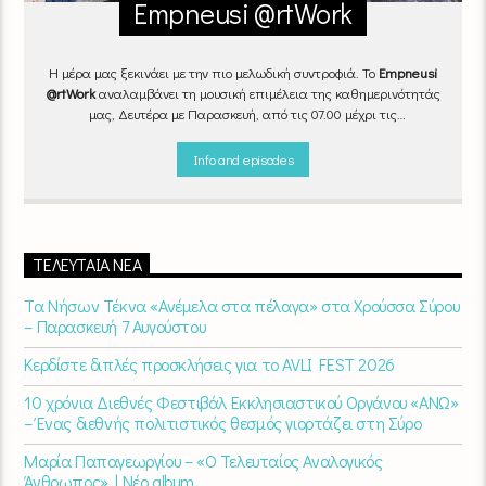
Empneusi @rtWork
Η μέρα μας ξεκινάει με την πιο μελωδική συντροφιά. Το
Empneusi
@rtWork
αναλαμβάνει τη μουσική επιμέλεια της καθημερινότητάς
μας, Δευτέρα με Παρασκευή, από τις 07.00 μέχρι τις
10.00.
Επιλεγμένα τραγούδια
από την
εγχώρια
και τη
διεθνή
σκηνή
εναλλάσσονται αρμονικά, θυμίζοντάς μας πως δουλειά και
Info and episodes
τέχνη πάνε μαζί.
Καθημερινά
(Δευτέρα-Παρασκευή)
07:00 –
10:00
στον
Empneusi 107 FM
.
ΤΕΛΕΥΤΑΊΑ ΝΈΑ
Τα Νήσων Τέκνα «Ανέμελα στα πέλαγα» στα Χρούσσα Σύρου
– Παρασκευή 7 Αυγούστου
Κερδίστε διπλές προσκλήσεις για το AVLI FEST 2026
10 χρόνια Διεθνές Φεστιβάλ Εκκλησιαστικού Οργάνου «ΑΝΩ»
– Ένας διεθνής πολιτιστικός θεσμός γιορτάζει στη Σύρο​
Μαρία Παπαγεωργίου – «Ο Τελευταίος Αναλογικός
Άνθρωπος» | Νέο album