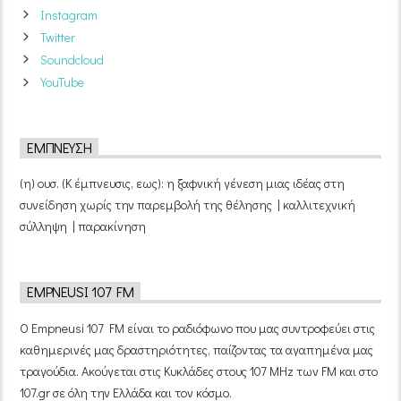
Instagram
Twitter
Soundcloud
YouTube
ΈΜΠΝΕΥΣΗ
(η) ουσ. (Κ έμπνευσις, εως): η ξαφνική γένεση μιας ιδέας στη
συνείδηση χωρίς την παρεμβολή της θέλησης | καλλιτεχνική
σύλληψη | παρακίνηση
EMPNEUSI 107 FM
Ο Empneusi 107 FM είναι το ραδιόφωνο που μας συντροφεύει στις
καθημερινές μας δραστηριότητες, παίζοντας τα αγαπημένα μας
τραγούδια. Ακούγεται στις Κυκλάδες στους 107 MHz των FM και στο
107.gr σε όλη την Ελλάδα και τον κόσμο.