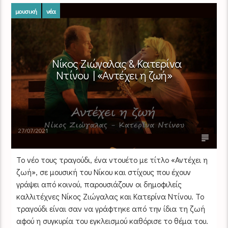
μουσική
νέα
Νίκος Ζιώγαλας & Κατερίνα
Ντίνου | «Αντέχει η ζωή»
27/07/2021
Το νέο τους τραγούδι, ένα ντουέτο με τίτλο «Αντέχει η
ζωή», σε μουσική του Νίκου και στίχους που έχουν
γράψει από κοινού, παρουσιάζουν οι δημοφιλείς
καλλιτέχνες Νίκος Ζιώγαλας και Κατερίνα Ντίνου. Το
τραγούδι είναι σαν να γράφτηκε από την ίδια τη ζωή
αφού η συγκυρία του εγκλεισμού καθόρισε το θέμα του.