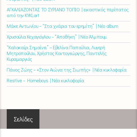
ΑΓΚΑΛΙΑΖΟΝΤΑΣ ΤΟ ΣΥΡΙΑΝΟ ΤΟΠΙΟ | εικαστικός περίπατος
από την KYKLart
Μάκε Αντωνίου – “Στα χνάρια του ερημίτη” | Νέο album
Χρυσούλα Κεχαγιόγλου – “Αποθήκη” | Νέο Άλμπουμ
“Καλοκαίρι Σημαίνει” – Εβελίνα Παπούλια, Λυγερή
Μητροπούλου, Χρήστος Κοντογεώργης, Παντελής
Κυραμαργιός
Πάνος Ζώης – «Στον Αιώνα της Σιωπής» | Νέα κυκλοφορία
Restive – Homeboys | Νέα κυκλοφορία
Σελίδες