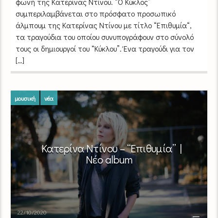
φωνή της Κατερίνας Ντίνου. “Ο Κύκλος”
συμπεριλαμβάνεται στο πρόσφατο προσωπικό
άλμπουμ της Κατερίνας Ντίνου με τίτλο “Επιθυμία“,
τα τραγούδια του οποίου συνυπογράφουν στο σύνολό
τους οι δημιουργοί του “Κύκλου”. Ένα τραγούδι για τον
[…]
μουσική
νέα
Κατερίνα Ντίνου – “Επιθυμία” |
Νέο album
22/10/2020