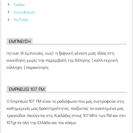
Twitter
Soundcloud
YouTube
ΈΜΠΝΕΥΣΗ
(η) ουσ. (Κ έμπνευσις, εως): η ξαφνική γένεση μιας ιδέας στη
συνείδηση χωρίς την παρεμβολή της θέλησης | καλλιτεχνική
σύλληψη | παρακίνηση
EMPNEUSI 107 FM
Ο Empneusi 107 FM είναι το ραδιόφωνο που μας συντροφεύει στις
καθημερινές μας δραστηριότητες, παίζοντας τα αγαπημένα μας
τραγούδια. Ακούγεται στις Κυκλάδες στους 107 MHz των FM και στο
107.gr σε όλη την Ελλάδα και τον κόσμο.