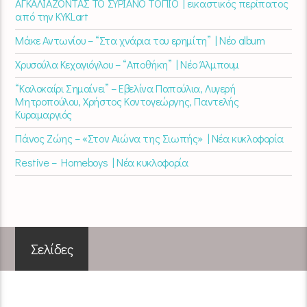
ΑΓΚΑΛΙΑΖΟΝΤΑΣ ΤΟ ΣΥΡΙΑΝΟ ΤΟΠΙΟ | εικαστικός περίπατος
από την KYKLart
Μάκε Αντωνίου – “Στα χνάρια του ερημίτη” | Νέο album
Χρυσούλα Κεχαγιόγλου – “Αποθήκη” | Νέο Άλμπουμ
“Καλοκαίρι Σημαίνει” – Εβελίνα Παπούλια, Λυγερή
Μητροπούλου, Χρήστος Κοντογεώργης, Παντελής
Κυραμαργιός
Πάνος Ζώης – «Στον Αιώνα της Σιωπής» | Νέα κυκλοφορία
Restive – Homeboys | Νέα κυκλοφορία
Σελίδες