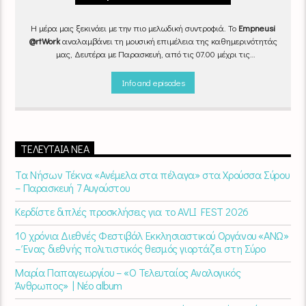
Η μέρα μας ξεκινάει με την πιο μελωδική συντροφιά. Το
Empneusi
@rtWork
αναλαμβάνει τη μουσική επιμέλεια της καθημερινότητάς
μας, Δευτέρα με Παρασκευή, από τις 07.00 μέχρι τις
10.00.
Επιλεγμένα τραγούδια
από την
εγχώρια
και τη
διεθνή
σκηνή
εναλλάσσονται αρμονικά, θυμίζοντάς μας πως δουλειά και
Info and episodes
τέχνη πάνε μαζί.
Καθημερινά
(Δευτέρα-Παρασκευή)
07:00 –
10:00
στον
Empneusi 107 FM
.
ΤΕΛΕΥΤΑΊΑ ΝΈΑ
Τα Νήσων Τέκνα «Ανέμελα στα πέλαγα» στα Χρούσσα Σύρου
– Παρασκευή 7 Αυγούστου
Κερδίστε διπλές προσκλήσεις για το AVLI FEST 2026
10 χρόνια Διεθνές Φεστιβάλ Εκκλησιαστικού Οργάνου «ΑΝΩ»
– Ένας διεθνής πολιτιστικός θεσμός γιορτάζει στη Σύρο​
Μαρία Παπαγεωργίου – «Ο Τελευταίος Αναλογικός
Άνθρωπος» | Νέο album