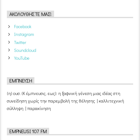
ΑΚΟΛΟΥΘΉΣΤΕ ΜΑΣ!
Facebook
Instagram
Twitter
Soundcloud
YouTube
ΈΜΠΝΕΥΣΗ
(η) ουσ. (Κ έμπνευσις, εως): η ξαφνική γένεση μιας ιδέας στη
συνείδηση χωρίς την παρεμβολή της θέλησης | καλλιτεχνική
σύλληψη | παρακίνηση
EMPNEUSI 107 FM