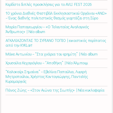
Κερδίστε διπλές προσκλήσεις για το AVLI FEST 2026
10 χρόνια Διεθνές Φεστιβάλ Εκκλησιαστικού Οργάνου «ΑΝΩ»
– Ένας διεθνής πολιτιστικός θεσμός γιορτάζει στη Σύρο​
Μαρία Παπαγεωργίου – «Ο Τελευταίος Αναλογικός
Άνθρωπος» | Νέο album
ΑΓΚΑΛΙΑΖΟΝΤΑΣ ΤΟ ΣΥΡΙΑΝΟ ΤΟΠΙΟ | εικαστικός περίπατος
από την KYKLart
Μάκε Αντωνίου – “Στα χνάρια του ερημίτη” | Νέο album
Χρυσούλα Κεχαγιόγλου – “Αποθήκη” | Νέο Άλμπουμ
“Καλοκαίρι Σημαίνει” – Εβελίνα Παπούλια, Λυγερή
Μητροπούλου, Χρήστος Κοντογεώργης, Παντελής
Κυραμαργιός
Πάνος Ζώης – «Στον Αιώνα της Σιωπής» | Νέα κυκλοφορία