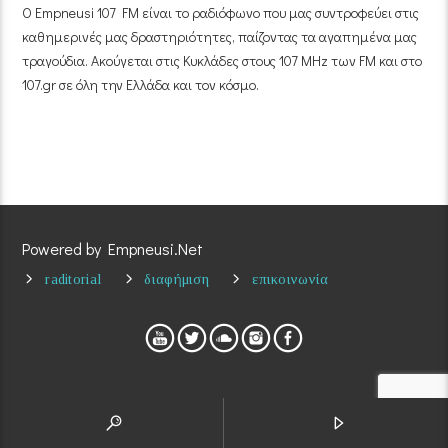
Ο Empneusi 107 FM είναι το ραδιόφωνο που μας συντροφεύει στις
καθημερινές μας δραστηριότητες, παίζοντας τα αγαπημένα μας
τραγούδια. Ακούγεται στις Κυκλάδες στους 107 MHz των FM και στο
107.gr σε όλη την Ελλάδα και τον κόσμο.
Powered by Empneusi.Net
raditorial
διαφήμιση
επικοινωνία