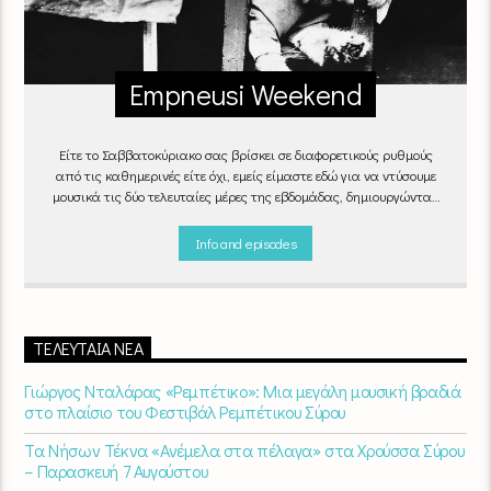
Empneusi Weekend
Είτε το Σαββατοκύριακο σας βρίσκει σε διαφορετικούς ρυθμούς
από τις καθημερινές είτε όχι, εμείς είμαστε εδώ για να ντύσουμε
μουσικά τις δύο τελευταίες μέρες της εβδομάδας, δημιουργώντας
μία μελωδική συνήθεια για ό,τι κι αν κάνετε.
Info and episodes
ΤΕΛΕΥΤΑΊΑ ΝΈΑ
Γιώργος Νταλάρας «Ρεμπέτικο»: Μια μεγάλη μουσική βραδιά
στο πλαίσιο του Φεστιβάλ Ρεμπέτικου Σύρου
Τα Νήσων Τέκνα «Ανέμελα στα πέλαγα» στα Χρούσσα Σύρου
– Παρασκευή 7 Αυγούστου