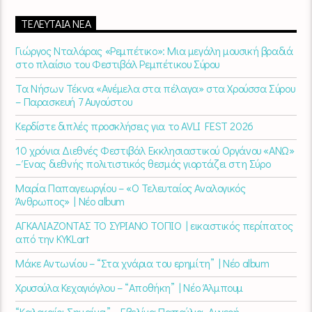
ΤΕΛΕΥΤΑΊΑ ΝΈΑ
Γιώργος Νταλάρας «Ρεμπέτικο»: Μια μεγάλη μουσική βραδιά
στο πλαίσιο του Φεστιβάλ Ρεμπέτικου Σύρου
Τα Νήσων Τέκνα «Ανέμελα στα πέλαγα» στα Χρούσσα Σύρου
– Παρασκευή 7 Αυγούστου
Κερδίστε διπλές προσκλήσεις για το AVLI FEST 2026
10 χρόνια Διεθνές Φεστιβάλ Εκκλησιαστικού Οργάνου «ΑΝΩ»
– Ένας διεθνής πολιτιστικός θεσμός γιορτάζει στη Σύρο​
Μαρία Παπαγεωργίου – «Ο Τελευταίος Αναλογικός
Άνθρωπος» | Νέο album
ΑΓΚΑΛΙΑΖΟΝΤΑΣ ΤΟ ΣΥΡΙΑΝΟ ΤΟΠΙΟ | εικαστικός περίπατος
από την KYKLart
Μάκε Αντωνίου – “Στα χνάρια του ερημίτη” | Νέο album
Χρυσούλα Κεχαγιόγλου – “Αποθήκη” | Νέο Άλμπουμ
“Καλοκαίρι Σημαίνει” – Εβελίνα Παπούλια, Λυγερή