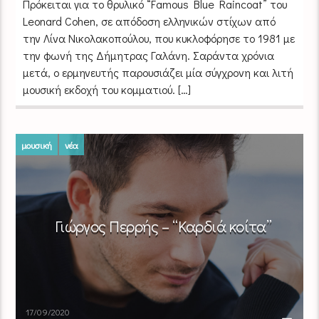
Πρόκειται για το θρυλικό “Famous Blue Raincoat” του
Leonard Cohen, σε απόδοση ελληνικών στίχων από
την Λίνα Νικολακοπούλου, που κυκλοφόρησε το 1981 με
την φωνή της Δήμητρας Γαλάνη. Σαράντα χρόνια
μετά, ο ερμηνευτής παρουσιάζει μία σύγχρονη και λιτή
μουσική εκδοχή του κομματιού. […]
μουσική
νέα
Γιώργος Περρής – “Καρδιά κοίτα”
17/09/2020