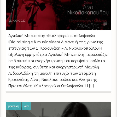
23/05/2022
Αγγελική Μπεμπέκη: «Κυκλοφορώ κι οπλοφορώ»
(Digital single & music video) Διασκευή της γνωστής
επιτυχίας των Σ. Κραουνάκη – Λ. Νικολακοπούλου Η
αξιόλογη ερμηνεύτρια Αγγελική Μπεμπέκη παρουσιάζει
σε διακευή και ενορχήστρωση του κορυφαίου σολίστα
της κιθάρας, συνθέτη και ενορχηστρωτή Μανόλη
Ανδρουλιδάκη τη μεγάλη επιτυχία των Σταμάτη
Κραουνάκη, Λίνας Νικολακοπούλου και Άλκηστης
Πρωτοψάλτη «Κυκλοφορώ κι Οπλοφορώ». Η […]
μουσική
νέα