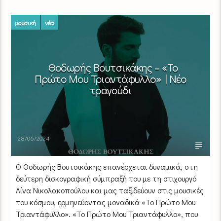
μουσική
νέα
Θοδωρής Βουτσικάκης – «Το
Πρώτο Μου Τριαντάφυλλο» | Νέο
τραγούδι
28/06/2024
Ο Θοδωρής Βουτσικάκης επανέρχεται δυναμικά, στη
δεύτερη δισκογραφική σύμπραξή του με τη στιχουργό
Λίνα Νικολακοπούλου και μας ταξιδεύουν στις μουσικές
του κόσμου, ερμηνεύοντας μοναδικά «Το Πρώτο Μου
Τριαντάφυλλο». «Το Πρώτο Μου Τριαντάφυλλο», που