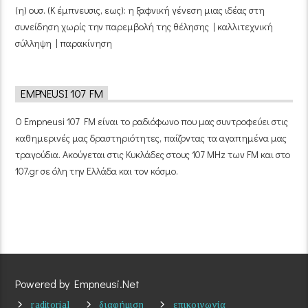
(η) ουσ. (Κ έμπνευσις, εως): η ξαφνική γένεση μιας ιδέας στη
συνείδηση χωρίς την παρεμβολή της θέλησης | καλλιτεχνική
σύλληψη | παρακίνηση
EMPNEUSI 107 FM
Ο Empneusi 107 FM είναι το ραδιόφωνο που μας συντροφεύει στις
καθημερινές μας δραστηριότητες, παίζοντας τα αγαπημένα μας
τραγούδια. Ακούγεται στις Κυκλάδες στους 107 MHz των FM και στο
107.gr σε όλη την Ελλάδα και τον κόσμο.
Powered by Empneusi.Net
raditorial
διαφήμιση
επικοινωνία