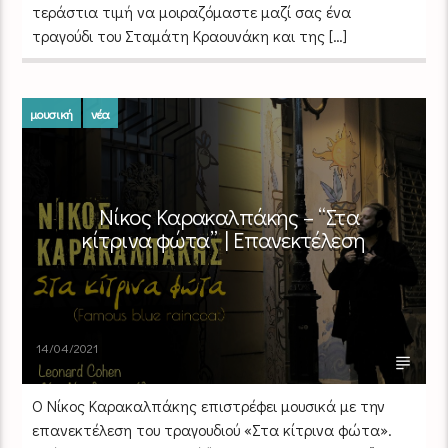
τεράστια τιμή να μοιραζόμαστε μαζί σας ένα
τραγούδι του Σταμάτη Κραουνάκη και της […]
μουσική
νέα
Νίκος Καρακαλπάκης – “Στα
κίτρινα φώτα” | Επανεκτέλεση
14/04/2021
Ο Νίκος Καρακαλπάκης επιστρέφει μουσικά με την
επανεκτέλεση του τραγουδιού «Στα κίτρινα φώτα».