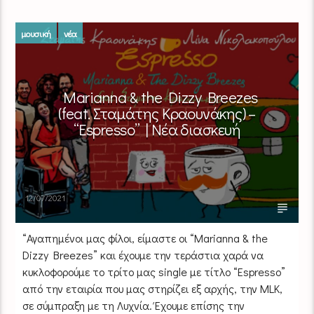
μουσική
νέα
Marianna & the Dizzy Breezes
(feat. Σταμάτης Κραουνάκης) –
“Espresso” | Νέα διασκευή
12/07/2021
“Αγαπημένοι μας φίλοι, είμαστε οι “Marianna & the
Dizzy Breezes” και έχουμε την τεράστια χαρά να
κυκλοφορούμε το τρίτο μας single με τίτλο “Espresso”
από την εταιρία που μας στηρίζει εξ αρχής, την MLK,
σε σύμπραξη με τη Λυχνία. Έχουμε επίσης την