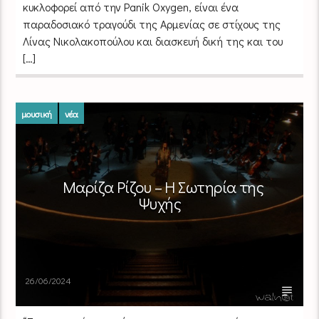
κυκλοφορεί από την Panik Oxygen, είναι ένα
παραδοσιακό τραγούδι της Αρμενίας σε στίχους της
Λίνας Νικολακοπούλου και διασκευή δική της και του
[…]
μουσική
νέα
Μαρίζα Ρίζου – Η Σωτηρία της
Ψυχής
26/06/2024