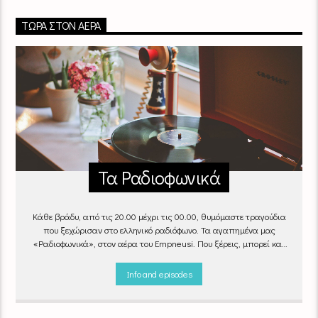
ΤΏΡΑ ΣΤΟΝ ΑΈΡΑ
Τα Ραδιοφωνικά
Κάθε βράδυ, από τις 20.00 μέχρι τις 00.00, θυμόμαστε τραγούδια
που ξεχώρισαν στο ελληνικό ραδιόφωνο. Τα αγαπημένα μας
«Ραδιοφωνικά», στον αέρα του Empneusi. Που ξέρεις, μπορεί και
το δικό σου αγαπημένο τραγούδι να βρίσκεται μέσα σ’ αυτά!
Κάθε
βράδυ 20
:00 – 00:00
στον
Empneusi 107 FM
.
Info and episodes