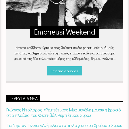
Empneusi Weekend
Είτε το Σαββατοκύριακο σας βρίσκει σε διαφορετικούς ρυθμούς
από τις καθημερινές είτε όχι, εμείς είμαστε εδώ για να ντύσουμε
μουσικά τις δύο τελευταίες μέρες της εβδομάδας, δημιουργώντας
μία μελωδική συνήθεια για ό,τι κι αν κάνετε.
Info and episodes
ΤΕΛΕΥΤΑΊΑ ΝΈΑ
Γιώργος Νταλάρας «Ρεμπέτικο»: Μια μεγάλη μουσική βραδιά
στο πλαίσιο του Φεστιβάλ Ρεμπέτικου Σύρου
Τα Νήσων Τέκνα «Ανέμελα στα πέλαγα» στα Χρούσσα Σύρου