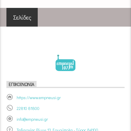
Σελίδες
ΕΠΙΚΟΙΝΩΝΊΑ
https://www.empneusi.gr
22810 81800
info@empneusi.gr
Ταξιαρχίας Ρίμινι 13, Ερμούπολη - Σύρος 84100