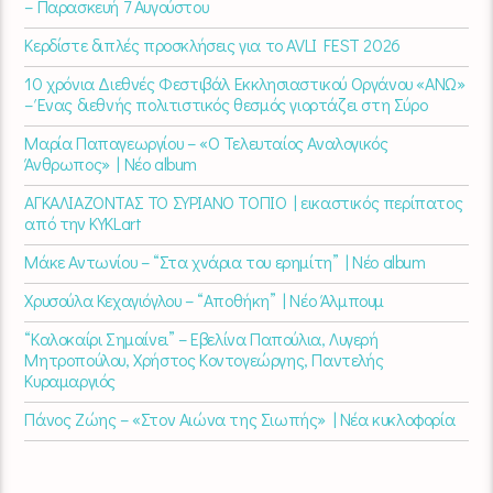
– Παρασκευή 7 Αυγούστου
Κερδίστε διπλές προσκλήσεις για το AVLI FEST 2026
10 χρόνια Διεθνές Φεστιβάλ Εκκλησιαστικού Οργάνου «ΑΝΩ»
– Ένας διεθνής πολιτιστικός θεσμός γιορτάζει στη Σύρο​
Μαρία Παπαγεωργίου – «Ο Τελευταίος Αναλογικός
Άνθρωπος» | Νέο album
ΑΓΚΑΛΙΑΖΟΝΤΑΣ ΤΟ ΣΥΡΙΑΝΟ ΤΟΠΙΟ | εικαστικός περίπατος
από την KYKLart
Μάκε Αντωνίου – “Στα χνάρια του ερημίτη” | Νέο album
Χρυσούλα Κεχαγιόγλου – “Αποθήκη” | Νέο Άλμπουμ
“Καλοκαίρι Σημαίνει” – Εβελίνα Παπούλια, Λυγερή
Μητροπούλου, Χρήστος Κοντογεώργης, Παντελής
Κυραμαργιός
Πάνος Ζώης – «Στον Αιώνα της Σιωπής» | Νέα κυκλοφορία