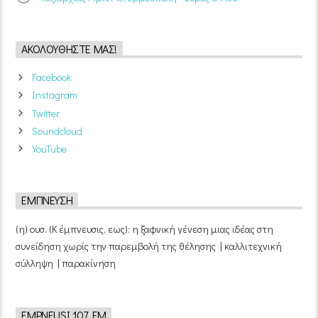
ΑΚΟΛΟΥΘΉΣΤΕ ΜΑΣ!
Facebook
Instagram
Twitter
Soundcloud
YouTube
ΈΜΠΝΕΥΣΗ
(η) ουσ. (Κ έμπνευσις, εως): η ξαφνική γένεση μιας ιδέας στη
συνείδηση χωρίς την παρεμβολή της θέλησης | καλλιτεχνική
σύλληψη | παρακίνηση
EMPNEUSI 107 FM