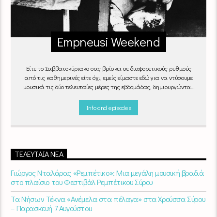
Empneusi Weekend
Είτε το Σαββατοκύριακο σας βρίσκει σε διαφορετικούς ρυθμούς
από τις καθημερινές είτε όχι, εμείς είμαστε εδώ για να ντύσουμε
μουσικά τις δύο τελευταίες μέρες της εβδομάδας, δημιουργώντας
μία μελωδική συνήθεια για ό,τι κι αν κάνετε.
Info and episodes
ΤΕΛΕΥΤΑΊΑ ΝΈΑ
Γιώργος Νταλάρας «Ρεμπέτικο»: Μια μεγάλη μουσική βραδιά
στο πλαίσιο του Φεστιβάλ Ρεμπέτικου Σύρου
Τα Νήσων Τέκνα «Ανέμελα στα πέλαγα» στα Χρούσσα Σύρου
– Παρασκευή 7 Αυγούστου