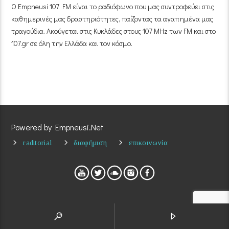
Ο Empneusi 107 FM είναι το ραδιόφωνο που μας συντροφεύει στις
καθημερινές μας δραστηριότητες, παίζοντας τα αγαπημένα μας
τραγούδια. Ακούγεται στις Κυκλάδες στους 107 MHz των FM και στο
107.gr σε όλη την Ελλάδα και τον κόσμο.
Powered by Empneusi.Net
raditorial
διαφήμιση
επικοινωνία