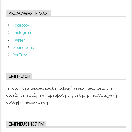
ΑΚΟΛΟΥΘΉΣΤΕ ΜΑΣ!
Facebook
Instagram
Twitter
Soundcloud
YouTube
ΈΜΠΝΕΥΣΗ
(η) ουσ. (Κ έμπνευσις, εως): η ξαφνική γένεση μιας ιδέας στη
συνείδηση χωρίς την παρεμβολή της θέλησης | καλλιτεχνική
σύλληψη | παρακίνηση
EMPNEUSI 107 FM