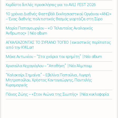
Κερδίστε διπλές προσκλήσεις για το AVLI FEST 2026
10 χρόνια Διεθνές Φεστιβάλ Εκκλησιαστικού Οργάνου «ΑΝΩ»
– Ένας διεθνής πολιτιστικός θεσμός γιορτάζει στη Σύρο​
Μαρία Παπαγεωργίου – «Ο Τελευταίος Αναλογικός
Άνθρωπος» | Νέο album
ΑΓΚΑΛΙΑΖΟΝΤΑΣ ΤΟ ΣΥΡΙΑΝΟ ΤΟΠΙΟ | εικαστικός περίπατος
από την KYKLart
Μάκε Αντωνίου – “Στα χνάρια του ερημίτη” | Νέο album
Χρυσούλα Κεχαγιόγλου – “Αποθήκη” | Νέο Άλμπουμ
“Καλοκαίρι Σημαίνει” – Εβελίνα Παπούλια, Λυγερή
Μητροπούλου, Χρήστος Κοντογεώργης, Παντελής
Κυραμαργιός
Πάνος Ζώης – «Στον Αιώνα της Σιωπής» | Νέα κυκλοφορία