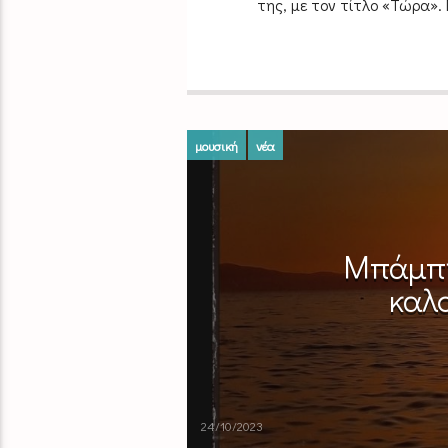
της, με τον τίτλο «Τώρα». 
μουσική
νέα
Μπάμπη
καλο
24/10/2023