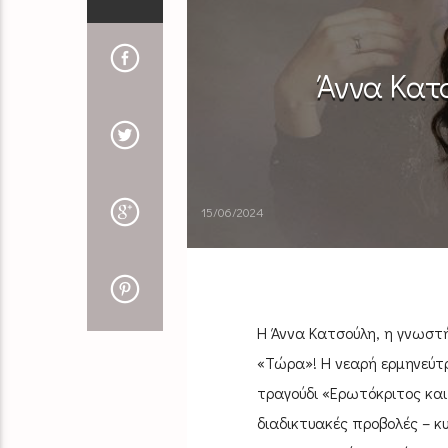
Άννα Κατσ
15/06/2024
Η Άννα Κατσούλη, η γνωστή
«Τώρα»! Η νεαρή ερμηνεύτρ
τραγούδι «Ερωτόκριτος κα
διαδικτυακές προβολές – κυ