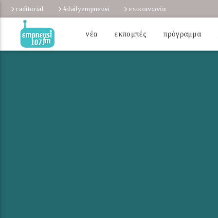
raditorial
#dailyempneusi
επικοινωνία
νέα
εκπομπές
πρόγραμμα