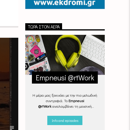
ΤΏΡΑ ΣΤΟΝ ΑΈΡΑ
Empneusi @rtWork
Η μέρα μας ξεκινάει με την πιο μελωδική
συντροφιά. Το
Empneusi
@rtWork
αναλαμβάνει τη μουσική
επιμέλεια της καθημερινότητάς μας,
Δευτέρα με Παρασκευή, από τις 07.00
Info and episodes
μέχρι τις 10.00.
Επιλεγμένα
τραγούδια
από την
εγχώρια
και τη
διεθνή