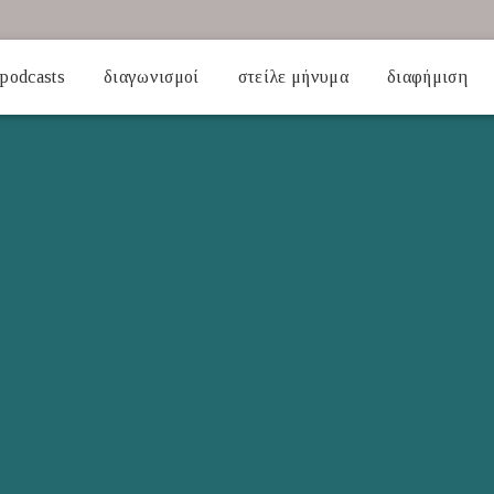
podcasts
διαγωνισμοί
στείλε μήνυμα
διαφήμιση