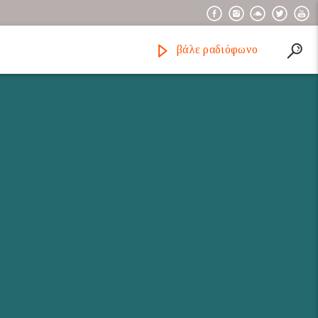
βάλε ραδιόφωνο