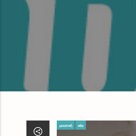
μουσική
νέα