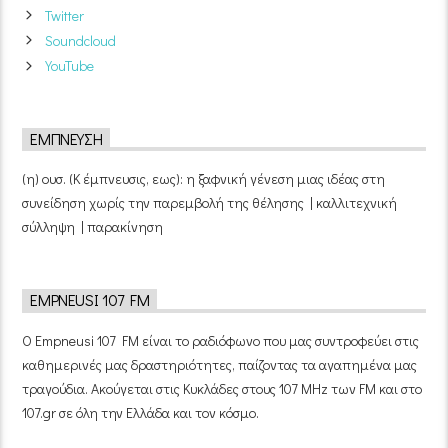
Twitter
Soundcloud
YouTube
ΈΜΠΝΕΥΣΗ
(η) ουσ. (Κ έμπνευσις, εως): η ξαφνική γένεση μιας ιδέας στη
συνείδηση χωρίς την παρεμβολή της θέλησης | καλλιτεχνική
σύλληψη | παρακίνηση
EMPNEUSI 107 FM
Ο Empneusi 107 FM είναι το ραδιόφωνο που μας συντροφεύει στις
καθημερινές μας δραστηριότητες, παίζοντας τα αγαπημένα μας
τραγούδια. Ακούγεται στις Κυκλάδες στους 107 MHz των FM και στο
107.gr σε όλη την Ελλάδα και τον κόσμο.