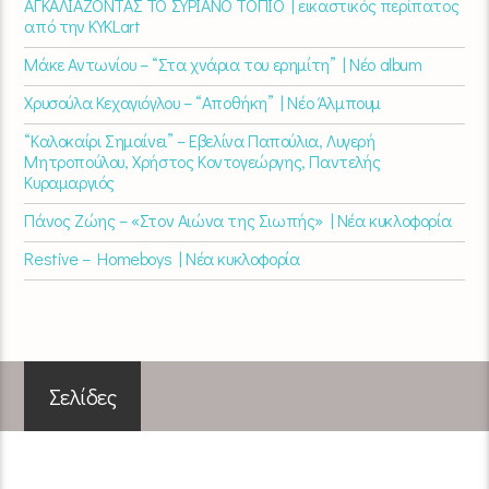
ΑΓΚΑΛΙΑΖΟΝΤΑΣ ΤΟ ΣΥΡΙΑΝΟ ΤΟΠΙΟ | εικαστικός περίπατος
από την KYKLart
Μάκε Αντωνίου – “Στα χνάρια του ερημίτη” | Νέο album
Χρυσούλα Κεχαγιόγλου – “Αποθήκη” | Νέο Άλμπουμ
“Καλοκαίρι Σημαίνει” – Εβελίνα Παπούλια, Λυγερή
Μητροπούλου, Χρήστος Κοντογεώργης, Παντελής
Κυραμαργιός
Πάνος Ζώης – «Στον Αιώνα της Σιωπής» | Νέα κυκλοφορία
Restive – Homeboys | Νέα κυκλοφορία
Σελίδες