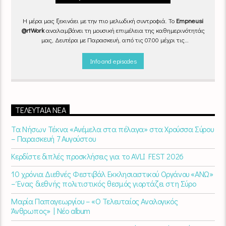
Η μέρα μας ξεκινάει με την πιο μελωδική συντροφιά. Το
Empneusi
@rtWork
αναλαμβάνει τη μουσική επιμέλεια της καθημερινότητάς
μας, Δευτέρα με Παρασκευή, από τις 07.00 μέχρι τις
10.00.
Επιλεγμένα τραγούδια
από την
εγχώρια
και τη
διεθνή
σκηνή
εναλλάσσονται αρμονικά, θυμίζοντάς μας πως δουλειά και
Info and episodes
τέχνη πάνε μαζί.
Καθημερινά
(Δευτέρα-Παρασκευή)
07:00 –
10:00
στον
Empneusi 107 FM
.
ΤΕΛΕΥΤΑΊΑ ΝΈΑ
Τα Νήσων Τέκνα «Ανέμελα στα πέλαγα» στα Χρούσσα Σύρου
– Παρασκευή 7 Αυγούστου
Κερδίστε διπλές προσκλήσεις για το AVLI FEST 2026
10 χρόνια Διεθνές Φεστιβάλ Εκκλησιαστικού Οργάνου «ΑΝΩ»
– Ένας διεθνής πολιτιστικός θεσμός γιορτάζει στη Σύρο​
Μαρία Παπαγεωργίου – «Ο Τελευταίος Αναλογικός
Άνθρωπος» | Νέο album