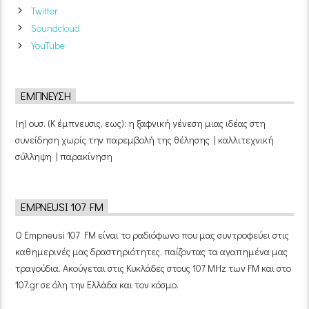
Twitter
Soundcloud
YouTube
ΈΜΠΝΕΥΣΗ
(η) ουσ. (Κ έμπνευσις, εως): η ξαφνική γένεση μιας ιδέας στη
συνείδηση χωρίς την παρεμβολή της θέλησης | καλλιτεχνική
σύλληψη | παρακίνηση
EMPNEUSI 107 FM
Ο Empneusi 107 FM είναι το ραδιόφωνο που μας συντροφεύει στις
καθημερινές μας δραστηριότητες, παίζοντας τα αγαπημένα μας
τραγούδια. Ακούγεται στις Κυκλάδες στους 107 MHz των FM και στο
107.gr σε όλη την Ελλάδα και τον κόσμο.