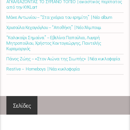
ΑΓΚΑΛΙΑΖΟΝΤΑΣ ΤΟ ΣΥΡΙΑΝΟ ΤΟΠΙΟ | εικαστικός περίπατος
από την KYKLart
Μάκε Αντωνίου – “Στα χνάρια του ερημίτη” | Νέο album
Χρυσούλα Κεχαγιόγλου – “Αποθήκη” | Νέο Άλμπουμ
“Καλοκαίρι Σημαίνει” – Εβελίνα Παπούλια, Λυγερή
Μητροπούλου, Χρήστος Κοντογεώργης, Παντελής
Κυραμαργιός
Πάνος Ζώης – «Στον Αιώνα της Σιωπής» | Νέα κυκλοφορία
Restive – Homeboys | Νέα κυκλοφορία
Σελίδες