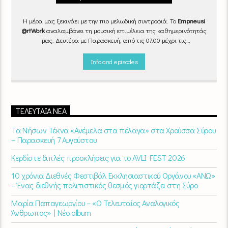
Η μέρα μας ξεκινάει με την πιο μελωδική συντροφιά. Το
Empneusi
@rtWork
αναλαμβάνει τη μουσική επιμέλεια της καθημερινότητάς
μας, Δευτέρα με Παρασκευή, από τις 07.00 μέχρι τις
10.00.
Επιλεγμένα τραγούδια
από την
εγχώρια
και τη
διεθνή
σκηνή
εναλλάσσονται αρμονικά, θυμίζοντάς μας πως δουλειά και
Info and episodes
τέχνη πάνε μαζί.
Καθημερινά
(Δευτέρα-Παρασκευή)
07:00 –
10:00
στον
Empneusi 107 FM
.
ΤΕΛΕΥΤΑΊΑ ΝΈΑ
Τα Νήσων Τέκνα «Ανέμελα στα πέλαγα» στα Χρούσσα Σύρου
– Παρασκευή 7 Αυγούστου
Κερδίστε διπλές προσκλήσεις για το AVLI FEST 2026
10 χρόνια Διεθνές Φεστιβάλ Εκκλησιαστικού Οργάνου «ΑΝΩ»
– Ένας διεθνής πολιτιστικός θεσμός γιορτάζει στη Σύρο​
Μαρία Παπαγεωργίου – «Ο Τελευταίος Αναλογικός
Άνθρωπος» | Νέο album