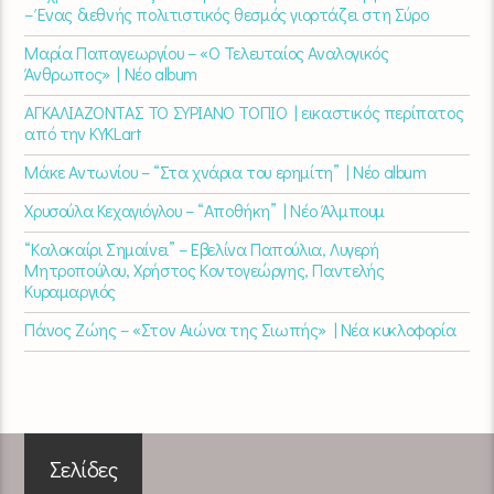
– Ένας διεθνής πολιτιστικός θεσμός γιορτάζει στη Σύρο​
Μαρία Παπαγεωργίου – «Ο Τελευταίος Αναλογικός
Άνθρωπος» | Νέο album
ΑΓΚΑΛΙΑΖΟΝΤΑΣ ΤΟ ΣΥΡΙΑΝΟ ΤΟΠΙΟ | εικαστικός περίπατος
από την KYKLart
Μάκε Αντωνίου – “Στα χνάρια του ερημίτη” | Νέο album
Χρυσούλα Κεχαγιόγλου – “Αποθήκη” | Νέο Άλμπουμ
“Καλοκαίρι Σημαίνει” – Εβελίνα Παπούλια, Λυγερή
Μητροπούλου, Χρήστος Κοντογεώργης, Παντελής
Κυραμαργιός
Πάνος Ζώης – «Στον Αιώνα της Σιωπής» | Νέα κυκλοφορία
Σελίδες