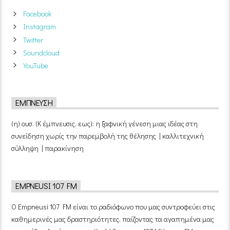
Facebook
Instagram
Twitter
Soundcloud
YouTube
ΈΜΠΝΕΥΣΗ
(η) ουσ. (Κ έμπνευσις, εως): η ξαφνική γένεση μιας ιδέας στη
συνείδηση χωρίς την παρεμβολή της θέλησης | καλλιτεχνική
σύλληψη | παρακίνηση
EMPNEUSI 107 FM
Ο Empneusi 107 FM είναι το ραδιόφωνο που μας συντροφεύει στις
καθημερινές μας δραστηριότητες, παίζοντας τα αγαπημένα μας