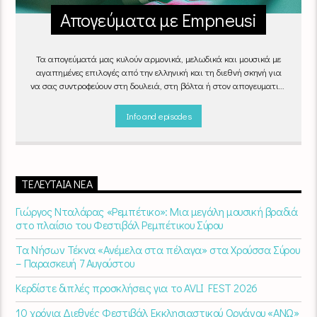
Απογεύματα με Empneusi
Τα απογεύματά μας κυλούν αρμονικά, μελωδικά και μουσικά με
αγαπημένες επιλογές από την ελληνική και τη διεθνή σκηνή για
να σας συντροφεύουν στη δουλειά, στη βόλτα ή στον απογευματινό
καφέ στην πιο αναπαυτική γωνιά του σπιτιού σας.
"Απογεύματα
με Empneusi", Καθημερινά & Σαββατοκύριακα 17:00 – 20:00.
Info and episodes
ΤΕΛΕΥΤΑΊΑ ΝΈΑ
Γιώργος Νταλάρας «Ρεμπέτικο»: Μια μεγάλη μουσική βραδιά
στο πλαίσιο του Φεστιβάλ Ρεμπέτικου Σύρου
Τα Νήσων Τέκνα «Ανέμελα στα πέλαγα» στα Χρούσσα Σύρου
– Παρασκευή 7 Αυγούστου
Κερδίστε διπλές προσκλήσεις για το AVLI FEST 2026
10 χρόνια Διεθνές Φεστιβάλ Εκκλησιαστικού Οργάνου «ΑΝΩ»