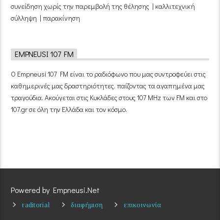
συνείδηση χωρίς την παρεμβολή της θέλησης | καλλιτεχνική
σύλληψη | παρακίνηση
EMPNEUSI 107 FM
Ο Empneusi 107 FM είναι το ραδιόφωνο που μας συντροφεύει στις
καθημερινές μας δραστηριότητες, παίζοντας τα αγαπημένα μας
τραγούδια. Ακούγεται στις Κυκλάδες στους 107 MHz των FM και στο
107.gr σε όλη την Ελλάδα και τον κόσμο.
Powered by Empneusi.Net
raditorial
διαφήμιση
επικοινωνία