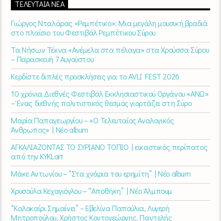
ΤΕΛΕΥΤΑΊΑ ΝΈΑ
Γιώργος Νταλάρας «Ρεμπέτικο»: Μια μεγάλη μουσική βραδιά
στο πλαίσιο του Φεστιβάλ Ρεμπέτικου Σύρου
Τα Νήσων Τέκνα «Ανέμελα στα πέλαγα» στα Χρούσσα Σύρου
– Παρασκευή 7 Αυγούστου
Κερδίστε διπλές προσκλήσεις για το AVLI FEST 2026
10 χρόνια Διεθνές Φεστιβάλ Εκκλησιαστικού Οργάνου «ΑΝΩ»
– Ένας διεθνής πολιτιστικός θεσμός γιορτάζει στη Σύρο​
Μαρία Παπαγεωργίου – «Ο Τελευταίος Αναλογικός
Άνθρωπος» | Νέο album
ΑΓΚΑΛΙΑΖΟΝΤΑΣ ΤΟ ΣΥΡΙΑΝΟ ΤΟΠΙΟ | εικαστικός περίπατος
από την KYKLart
Μάκε Αντωνίου – “Στα χνάρια του ερημίτη” | Νέο album
Χρυσούλα Κεχαγιόγλου – “Αποθήκη” | Νέο Άλμπουμ
“Καλοκαίρι Σημαίνει” – Εβελίνα Παπούλια, Λυγερή
Μητροπούλου, Χρήστος Κοντογεώργης, Παντελής