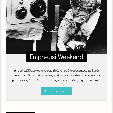
Empneusi Weekend
Είτε το Σαββατοκύριακο σας βρίσκει σε διαφορετικούς ρυθμούς
από τις καθημερινές είτε όχι, εμείς είμαστε εδώ για να ντύσουμε
μουσικά τις δύο τελευταίες μέρες της εβδομάδας, δημιουργώντας
μία μελωδική συνήθεια για ό,τι κι αν κάνετε.
Info and episodes