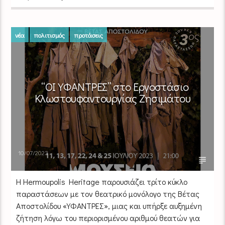
νέα
πολιτισμός
προτάσεις
“ΟΙ ΥΦΑΝΤΡΕΣ” στο Εργοστάσιο
Κλωστουφαντουργίας Ζησιμάτου
10/07/2023
Η Hermoupolis Heritage παρουσιάζει τρίτο κύκλο
παραστάσεων με τον θεατρικό μονόλογο της Βέτας
Αποστολίδου «ΥΦΑΝΤΡΕΣ», μιας και υπήρξε αυξημένη
ζήτηση λόγω του περιορισμένου αριθμού θεατών για