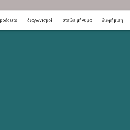
podcasts
διαγωνισμοί
στείλε μήνυμα
διαφήμιση