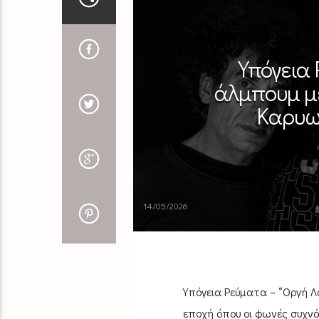
Υπόγεια 
άλμπουμ μ
Καρυω
14/05/2026
Υπόγεια Ρεύματα – “Οργή Λαο
εποχή όπου οι φωνές συχνά