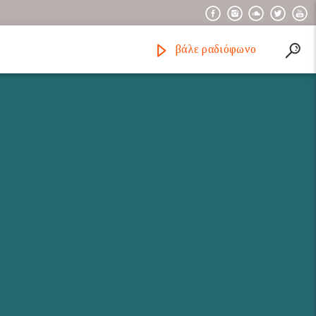
βάλε ραδιόφωνο