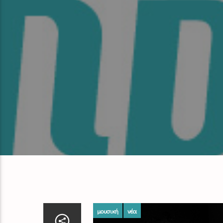
μουσική
νέα