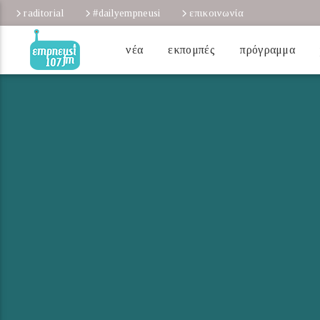
raditorial
#dailyempneusi
επικοινωνία
νέα
εκπομπές
πρόγραμμα