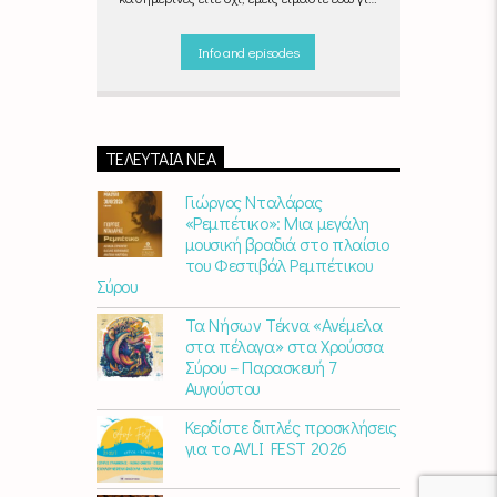
να ντύσουμε μουσικά τις δύο τελευταίες
μέρες της εβδομάδας, δημιουργώντας μία
Info and episodes
μελωδική συνήθεια για ό,τι κι αν κάνετε.
ΤΕΛΕΥΤΑΊΑ ΝΈΑ
Γιώργος Νταλάρας
«Ρεμπέτικο»: Μια μεγάλη
μουσική βραδιά στο πλαίσιο
του Φεστιβάλ Ρεμπέτικου
Σύρου
Τα Νήσων Τέκνα «Ανέμελα
στα πέλαγα» στα Χρούσσα
Σύρου – Παρασκευή 7
Αυγούστου
Κερδίστε διπλές προσκλήσεις
για το AVLI FEST 2026