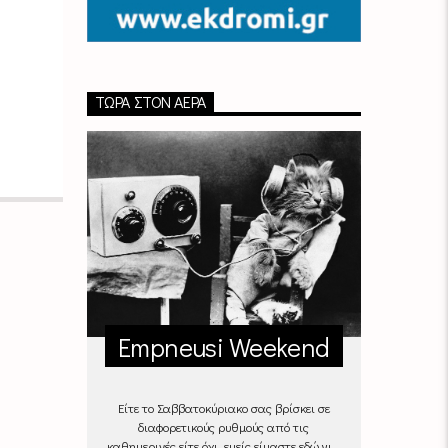
ΤΏΡΑ ΣΤΟΝ ΑΈΡΑ
Empneusi Weekend
Είτε το Σαββατοκύριακο σας βρίσκει σε
διαφορετικούς ρυθμούς από τις
καθημερινές είτε όχι, εμείς είμαστε εδώ για