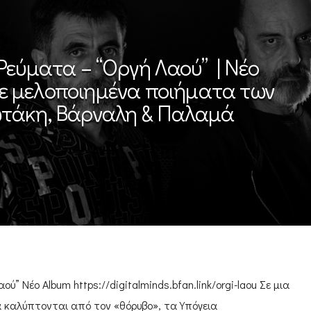
Ρεύματα – “Οργή Λαού” | Νέο
ε μελοποιημένα ποιήματα των
τάκη, Βάρναλη & Παλαμά
ύ” Νέο Album https://digitalminds.bfan.link/orgi-laou Σε μια
 καλύπτονται από τον «θόρυβο», τα Υπόγεια