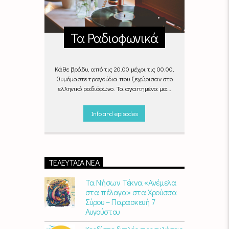
Τα Ραδιοφωνικά
Κάθε βράδυ, από τις 20.00 μέχρι τις 00.00,
θυμόμαστε τραγούδια που ξεχώρισαν στο
ελληνικό ραδιόφωνο. Τα αγαπημένα μας
«Ραδιοφωνικά», στον αέρα του Empneusi.
Που ξέρεις, μπορεί και το δικό σου
Info and episodes
αγαπημένο τραγούδι να βρίσκεται μέσα σ’
αυτά!
Κάθε βράδυ 20
:00 –
00:00
στον
Empneusi 107 FM
.
ΤΕΛΕΥΤΑΊΑ ΝΈΑ
Τα Νήσων Τέκνα «Ανέμελα
στα πέλαγα» στα Χρούσσα
Σύρου – Παρασκευή 7
Αυγούστου