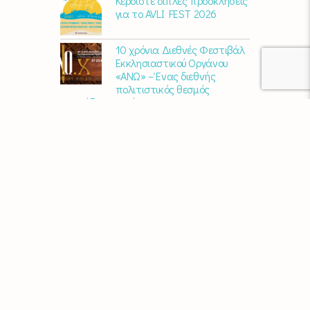
Κερδίστε διπλές προσκλήσεις
για το AVLI FEST 2026
10 χρόνια Διεθνές Φεστιβάλ
Εκκλησιαστικού Οργάνου
«ΑΝΩ» – Ένας διεθνής
πολιτιστικός θεσμός
γιορτάζει στη Σύρο​
Μαρία Παπαγεωργίου – «Ο
Τελευταίος Αναλογικός
Άνθρωπος» | Νέο album
ΑΓΚΑΛΙΑΖΟΝΤΑΣ ΤΟ ΣΥΡΙΑΝΟ
ΤΟΠΙΟ | εικαστικός
περίπατος από την KYKLart
Μάκε Αντωνίου – “Στα
χνάρια του ερημίτη” | Νέο
album
Χρυσούλα Κεχαγιόγλου –
“Αποθήκη” | Νέο Άλμπουμ