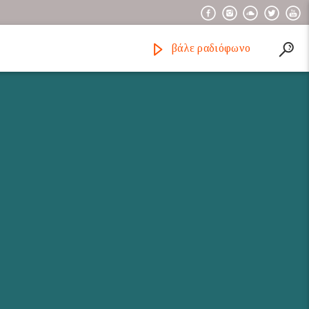
βάλε ραδιόφωνο