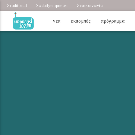
raditorial
#dailyempneusi
επικοινωνία
νέα
εκπομπές
πρόγραμμα