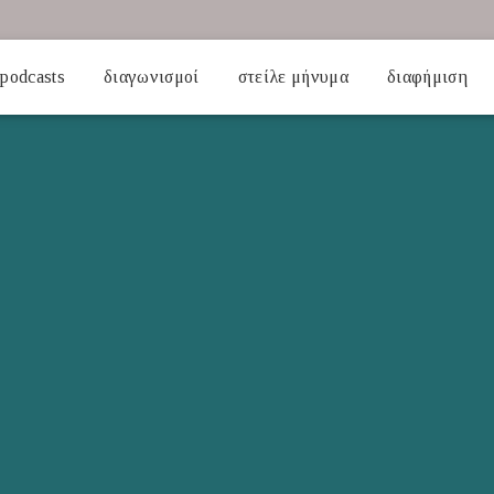
podcasts
διαγωνισμοί
στείλε μήνυμα
διαφήμιση