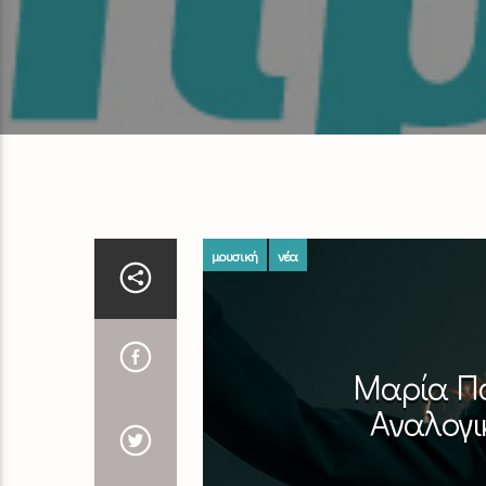
μουσική
νέα
Μαρία Πα
Αναλογι