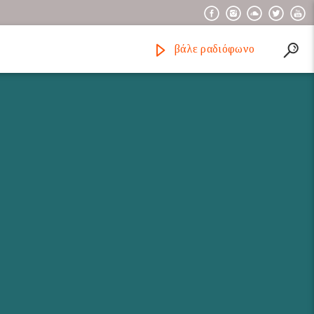
βάλε ραδιόφωνο