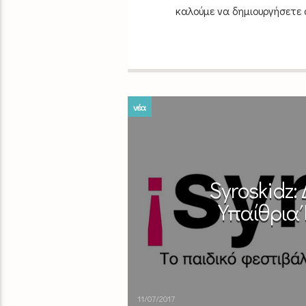
καλούμε να δημιουργήσετε α
νέα
Syroskidz
Υπαίθρια
11/07/2017