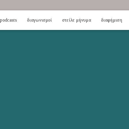
podcasts
διαγωνισμοί
στείλε μήνυμα
διαφήμιση