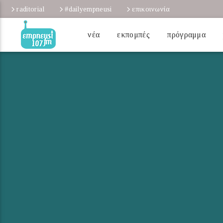
raditorial
#dailyempneusi
επικοινωνία
νέα
εκπομπές
πρόγραμμα