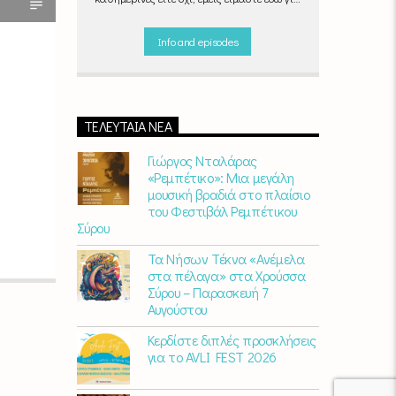
να ντύσουμε μουσικά τις δύο τελευταίες
μέρες της εβδομάδας, δημιουργώντας μία
Info and episodes
μελωδική συνήθεια για ό,τι κι αν κάνετε.
ΤΕΛΕΥΤΑΊΑ ΝΈΑ
Γιώργος Νταλάρας
«Ρεμπέτικο»: Μια μεγάλη
μουσική βραδιά στο πλαίσιο
του Φεστιβάλ Ρεμπέτικου
Σύρου
Τα Νήσων Τέκνα «Ανέμελα
στα πέλαγα» στα Χρούσσα
Σύρου – Παρασκευή 7
Αυγούστου
Κερδίστε διπλές προσκλήσεις
για το AVLI FEST 2026