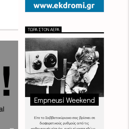
ΤΏΡΑ ΣΤΟΝ ΑΈΡΑ
Empneusi Weekend
Είτε το Σαββατοκύριακο σας βρίσκει σε
διαφορετικούς ρυθμούς από τις
καθημερινές είτε όχι, εμείς είμαστε εδώ για