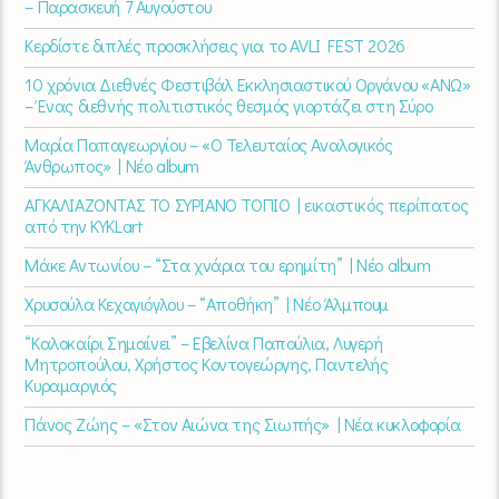
– Παρασκευή 7 Αυγούστου
Κερδίστε διπλές προσκλήσεις για το AVLI FEST 2026
10 χρόνια Διεθνές Φεστιβάλ Εκκλησιαστικού Οργάνου «ΑΝΩ»
– Ένας διεθνής πολιτιστικός θεσμός γιορτάζει στη Σύρο​
Μαρία Παπαγεωργίου – «Ο Τελευταίος Αναλογικός
Άνθρωπος» | Νέο album
ΑΓΚΑΛΙΑΖΟΝΤΑΣ ΤΟ ΣΥΡΙΑΝΟ ΤΟΠΙΟ | εικαστικός περίπατος
από την KYKLart
Μάκε Αντωνίου – “Στα χνάρια του ερημίτη” | Νέο album
Χρυσούλα Κεχαγιόγλου – “Αποθήκη” | Νέο Άλμπουμ
“Καλοκαίρι Σημαίνει” – Εβελίνα Παπούλια, Λυγερή
Μητροπούλου, Χρήστος Κοντογεώργης, Παντελής
Κυραμαργιός
Πάνος Ζώης – «Στον Αιώνα της Σιωπής» | Νέα κυκλοφορία