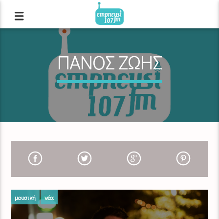
ΠΑΝΟΣ ΖΩΗΣ
μουσική
νέα