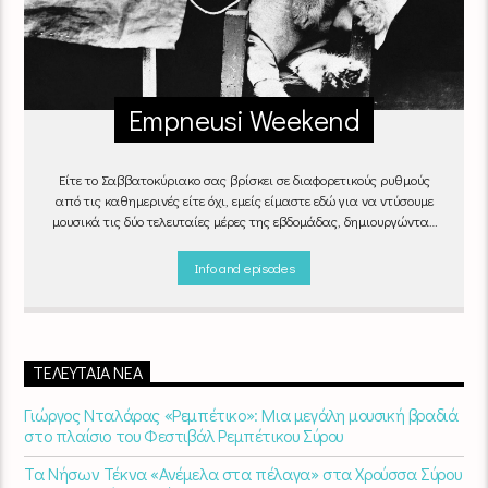
Empneusi Weekend
Είτε το Σαββατοκύριακο σας βρίσκει σε διαφορετικούς ρυθμούς
από τις καθημερινές είτε όχι, εμείς είμαστε εδώ για να ντύσουμε
μουσικά τις δύο τελευταίες μέρες της εβδομάδας, δημιουργώντας
μία μελωδική συνήθεια για ό,τι κι αν κάνετε.
Info and episodes
ΤΕΛΕΥΤΑΊΑ ΝΈΑ
Γιώργος Νταλάρας «Ρεμπέτικο»: Μια μεγάλη μουσική βραδιά
στο πλαίσιο του Φεστιβάλ Ρεμπέτικου Σύρου
Τα Νήσων Τέκνα «Ανέμελα στα πέλαγα» στα Χρούσσα Σύρου