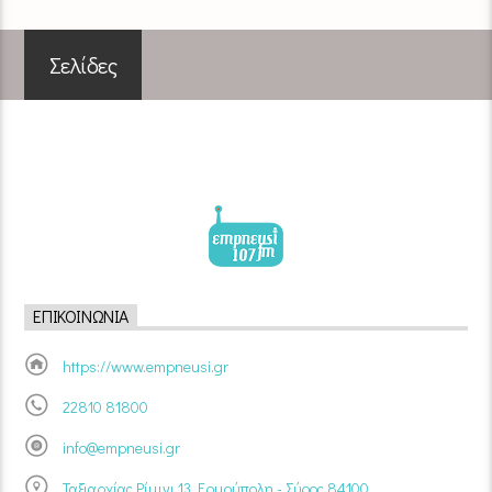
Σελίδες
ΕΠΙΚΟΙΝΩΝΊΑ
https://www.empneusi.gr
22810 81800
info@empneusi.gr
Ταξιαρχίας Ρίμινι 13, Ερμούπολη - Σύρος 84100