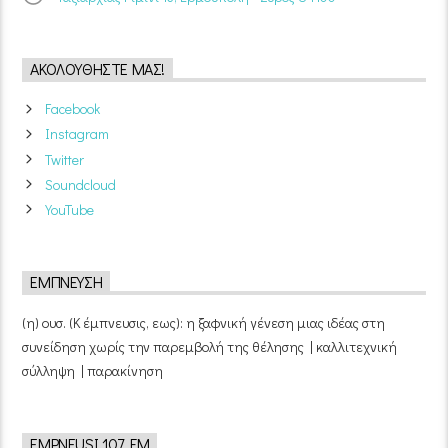
ΑΚΟΛΟΥΘΉΣΤΕ ΜΑΣ!
Facebook
Instagram
Twitter
Soundcloud
YouTube
ΈΜΠΝΕΥΣΗ
(η) ουσ. (Κ έμπνευσις, εως): η ξαφνική γένεση μιας ιδέας στη
συνείδηση χωρίς την παρεμβολή της θέλησης | καλλιτεχνική
σύλληψη | παρακίνηση
EMPNEUSI 107 FM