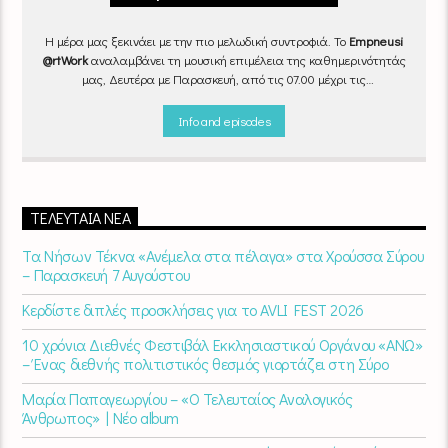
Η μέρα μας ξεκινάει με την πιο μελωδική συντροφιά. Το
Empneusi
@rtWork
αναλαμβάνει τη μουσική επιμέλεια της καθημερινότητάς
μας, Δευτέρα με Παρασκευή, από τις 07.00 μέχρι τις
10.00.
Επιλεγμένα τραγούδια
από την
εγχώρια
και τη
διεθνή
σκηνή
εναλλάσσονται αρμονικά, θυμίζοντάς μας πως δουλειά και
Info and episodes
τέχνη πάνε μαζί.
Καθημερινά
(Δευτέρα-Παρασκευή)
07:00 –
10:00
στον
Empneusi 107 FM
.
ΤΕΛΕΥΤΑΊΑ ΝΈΑ
Τα Νήσων Τέκνα «Ανέμελα στα πέλαγα» στα Χρούσσα Σύρου
– Παρασκευή 7 Αυγούστου
Κερδίστε διπλές προσκλήσεις για το AVLI FEST 2026
10 χρόνια Διεθνές Φεστιβάλ Εκκλησιαστικού Οργάνου «ΑΝΩ»
– Ένας διεθνής πολιτιστικός θεσμός γιορτάζει στη Σύρο​
Μαρία Παπαγεωργίου – «Ο Τελευταίος Αναλογικός
Άνθρωπος» | Νέο album