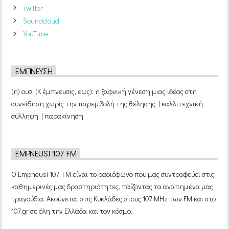
Twitter
Soundcloud
YouTube
ΈΜΠΝΕΥΣΗ
(η) ουσ. (Κ έμπνευσις, εως): η ξαφνική γένεση μιας ιδέας στη
συνείδηση χωρίς την παρεμβολή της θέλησης | καλλιτεχνική
σύλληψη | παρακίνηση
EMPNEUSI 107 FM
Ο Empneusi 107 FM είναι το ραδιόφωνο που μας συντροφεύει στις
καθημερινές μας δραστηριότητες, παίζοντας τα αγαπημένα μας
τραγούδια. Ακούγεται στις Κυκλάδες στους 107 MHz των FM και στο
107.gr σε όλη την Ελλάδα και τον κόσμο.