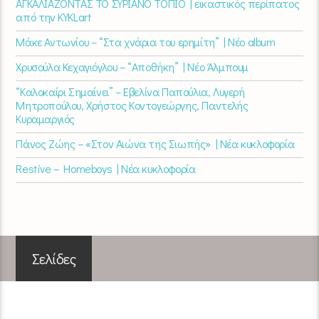
ΑΓΚΑΛΙΑΖΟΝΤΑΣ ΤΟ ΣΥΡΙΑΝΟ ΤΟΠΙΟ | εικαστικός περίπατος
από την KYKLart
Μάκε Αντωνίου – “Στα χνάρια του ερημίτη” | Νέο album
Χρυσούλα Κεχαγιόγλου – “Αποθήκη” | Νέο Άλμπουμ
“Καλοκαίρι Σημαίνει” – Εβελίνα Παπούλια, Λυγερή
Μητροπούλου, Χρήστος Κοντογεώργης, Παντελής
Κυραμαργιός
Πάνος Ζώης – «Στον Αιώνα της Σιωπής» | Νέα κυκλοφορία
Restive – Homeboys | Νέα κυκλοφορία
Σελίδες