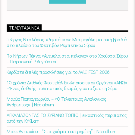
ΤΕΛΕΥΤΑΊΑ ΝΈΑ
Γιώργος Νταλάρας «Ρεμπέτικο»: Μια μεγάλη μουσική βραδιά
στο πλαίσιο του Φεστιβάλ Ρεμπέτικου Σύρου
Τα Νήσων Τέκνα «Ανέμελα στα πέλαγα» στα Χρούσσα Σύρου
– Παρασκευή 7 Αυγούστου
Κερδίστε διπλές προσκλήσεις για το AVLI FEST 2026
10 χρόνια Διεθνές Φεστιβάλ Εκκλησιαστικού Οργάνου «ΑΝΩ»
– Ένας διεθνής πολιτιστικός θεσμός γιορτάζει στη Σύρο​
Μαρία Παπαγεωργίου – «Ο Τελευταίος Αναλογικός
Άνθρωπος» | Νέο album
ΑΓΚΑΛΙΑΖΟΝΤΑΣ ΤΟ ΣΥΡΙΑΝΟ ΤΟΠΙΟ | εικαστικός περίπατος
από την KYKLart
Μάκε Αντωνίου – “Στα χνάρια του ερημίτη” | Νέο album