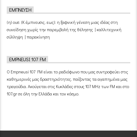
ΈΜΠΝΕΥΣΗ
(η) ουσ. (Κ έμπνευσις, εως): η ξαφνική γένεση μιας ιδέας στη
συνείδηση χωρίς την παρεμβολή της θέλησης | καλλιτεχνική
σύλληψη | παρακίνηση
EMPNEUSI 107 FM
Ο Empneusi 107 FM είναι το ραδιόφωνο που μας συντροφεύει στις
καθημερινές μας δραστηριότητες, παίζοντας τα αγαπημένα μας
τραγούδια. Ακούγεται στις Κυκλάδες στους 107 MHz των FM και στο
107.gr σε όλη την Ελλάδα και τον κόσμο.