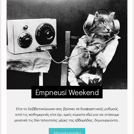
Empneusi Weekend
Είτε το Σαββατοκύριακο σας βρίσκει σε διαφορετικούς ρυθμούς
από τις καθημερινές είτε όχι, εμείς είμαστε εδώ για να ντύσουμε
μουσικά τις δύο τελευταίες μέρες της εβδομάδας, δημιουργώντας
μία μελωδική συνήθεια για ό,τι κι αν κάνετε.
Info and episodes