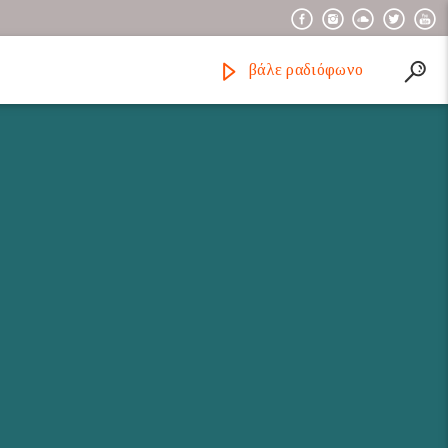
βάλε ραδιόφωνο