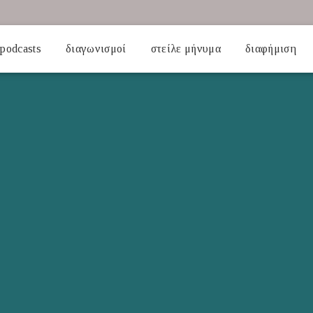
podcasts
διαγωνισμοί
στείλε μήνυμα
διαφήμιση