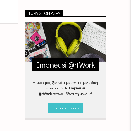
ΤΏΡΑ ΣΤΟΝ ΑΈΡΑ
Empneusi @rtWork
Η μέρα μας ξεκινάει με την πιο μελωδική
συντροφιά. Το
Empneusi
@rtWork
αναλαμβάνει τη μουσική
επιμέλεια της καθημερινότητάς μας,
Δευτέρα με Παρασκευή, από τις 07.00
Info and episodes
μέχρι τις 10.00.
Επιλεγμένα
τραγούδια
από την
εγχώρια
και τη
διεθνή
σκηνή
εναλλάσσονται αρμονικά,
θυμίζοντάς μας πως δουλειά και τέχνη