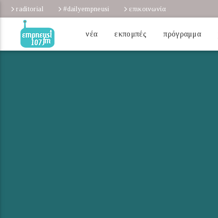
raditorial
#dailyempneusi
επικοινωνία
νέα
εκπομπές
πρόγραμμα