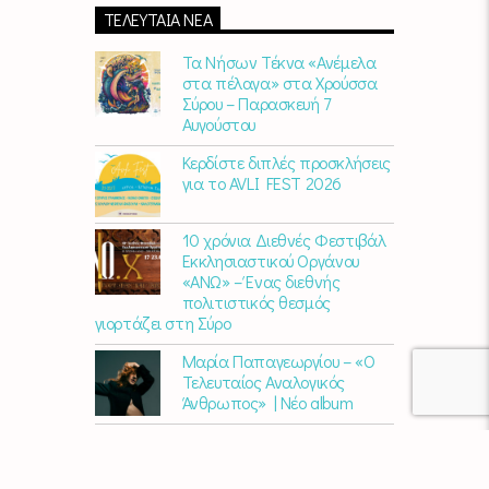
πάνε μαζί.
Καθημερινά
(Δευτέρα-
ΤΕΛΕΥΤΑΊΑ ΝΈΑ
Παρασκευή)
07:00 – 10:00
στον
Empneusi
107 FM
.
Τα Νήσων Τέκνα «Ανέμελα
στα πέλαγα» στα Χρούσσα
Σύρου – Παρασκευή 7
Αυγούστου
Κερδίστε διπλές προσκλήσεις
για το AVLI FEST 2026
10 χρόνια Διεθνές Φεστιβάλ
Εκκλησιαστικού Οργάνου
«ΑΝΩ» – Ένας διεθνής
πολιτιστικός θεσμός
γιορτάζει στη Σύρο​
Μαρία Παπαγεωργίου – «Ο
Τελευταίος Αναλογικός
Άνθρωπος» | Νέο album
ΑΓΚΑΛΙΑΖΟΝΤΑΣ ΤΟ ΣΥΡΙΑΝΟ
ΤΟΠΙΟ | εικαστικός
περίπατος από την KYKLart