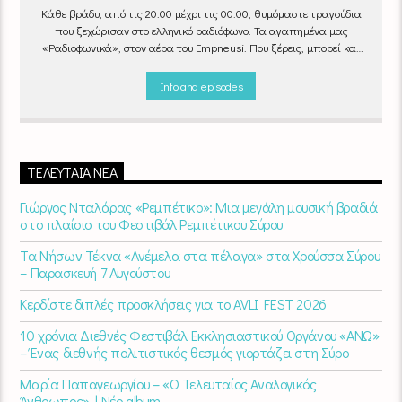
Κάθε βράδυ, από τις 20.00 μέχρι τις 00.00, θυμόμαστε τραγούδια
που ξεχώρισαν στο ελληνικό ραδιόφωνο. Τα αγαπημένα μας
«Ραδιοφωνικά», στον αέρα του Empneusi. Που ξέρεις, μπορεί και
το δικό σου αγαπημένο τραγούδι να βρίσκεται μέσα σ’ αυτά!
Κάθε
βράδυ 20
:00 – 00:00
στον
Empneusi 107 FM
.
Info and episodes
ΤΕΛΕΥΤΑΊΑ ΝΈΑ
Γιώργος Νταλάρας «Ρεμπέτικο»: Μια μεγάλη μουσική βραδιά
στο πλαίσιο του Φεστιβάλ Ρεμπέτικου Σύρου
Τα Νήσων Τέκνα «Ανέμελα στα πέλαγα» στα Χρούσσα Σύρου
– Παρασκευή 7 Αυγούστου
Κερδίστε διπλές προσκλήσεις για το AVLI FEST 2026
10 χρόνια Διεθνές Φεστιβάλ Εκκλησιαστικού Οργάνου «ΑΝΩ»
– Ένας διεθνής πολιτιστικός θεσμός γιορτάζει στη Σύρο​
Μαρία Παπαγεωργίου – «Ο Τελευταίος Αναλογικός
Άνθρωπος» | Νέο album