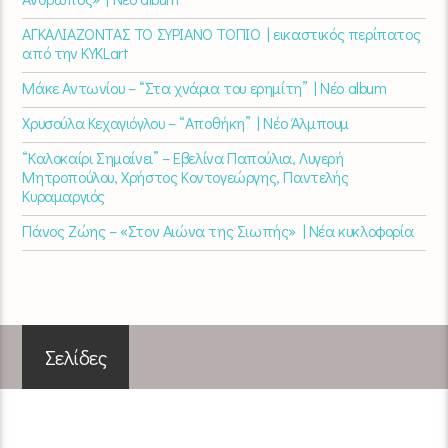
ΑΓΚΑΛΙΑΖΟΝΤΑΣ ΤΟ ΣΥΡΙΑΝΟ ΤΟΠΙΟ | εικαστικός περίπατος
από την KYKLart
Μάκε Αντωνίου – “Στα χνάρια του ερημίτη” | Νέο album
Χρυσούλα Κεχαγιόγλου – “Αποθήκη” | Νέο Άλμπουμ
“Καλοκαίρι Σημαίνει” – Εβελίνα Παπούλια, Λυγερή
Μητροπούλου, Χρήστος Κοντογεώργης, Παντελής
Κυραμαργιός
Πάνος Ζώης – «Στον Αιώνα της Σιωπής» | Νέα κυκλοφορία
Σελίδες