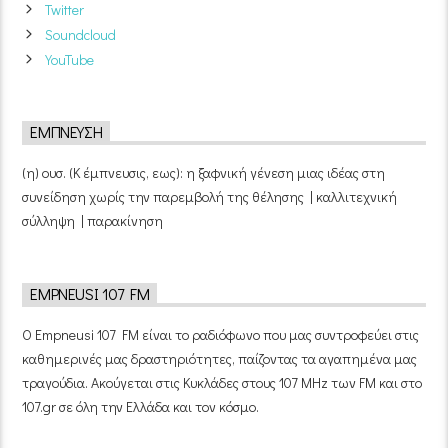
Twitter
Soundcloud
YouTube
ΈΜΠΝΕΥΣΗ
(η) ουσ. (Κ έμπνευσις, εως): η ξαφνική γένεση μιας ιδέας στη
συνείδηση χωρίς την παρεμβολή της θέλησης | καλλιτεχνική
σύλληψη | παρακίνηση
EMPNEUSI 107 FM
Ο Empneusi 107 FM είναι το ραδιόφωνο που μας συντροφεύει στις
καθημερινές μας δραστηριότητες, παίζοντας τα αγαπημένα μας
τραγούδια. Ακούγεται στις Κυκλάδες στους 107 MHz των FM και στο
107.gr σε όλη την Ελλάδα και τον κόσμο.