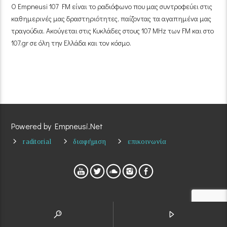
Ο Empneusi 107 FM είναι το ραδιόφωνο που μας συντροφεύει στις
καθημερινές μας δραστηριότητες, παίζοντας τα αγαπημένα μας
τραγούδια. Ακούγεται στις Κυκλάδες στους 107 MHz των FM και στο
107.gr σε όλη την Ελλάδα και τον κόσμο.
Powered by Empneusi.Net
raditorial
διαφήμιση
επικοινωνία