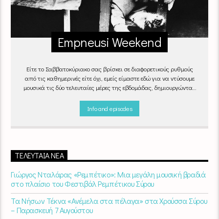
Empneusi Weekend
Είτε το Σαββατοκύριακο σας βρίσκει σε διαφορετικούς ρυθμούς
από τις καθημερινές είτε όχι, εμείς είμαστε εδώ για να ντύσουμε
μουσικά τις δύο τελευταίες μέρες της εβδομάδας, δημιουργώντας
μία μελωδική συνήθεια για ό,τι κι αν κάνετε.
Info and episodes
ΤΕΛΕΥΤΑΊΑ ΝΈΑ
Γιώργος Νταλάρας «Ρεμπέτικο»: Μια μεγάλη μουσική βραδιά
στο πλαίσιο του Φεστιβάλ Ρεμπέτικου Σύρου
Τα Νήσων Τέκνα «Ανέμελα στα πέλαγα» στα Χρούσσα Σύρου
– Παρασκευή 7 Αυγούστου