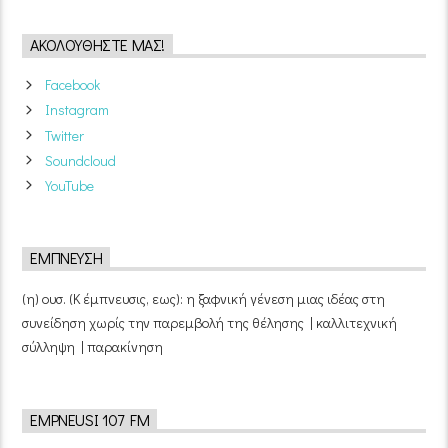
ΑΚΟΛΟΥΘΉΣΤΕ ΜΑΣ!
Facebook
Instagram
Twitter
Soundcloud
YouTube
ΈΜΠΝΕΥΣΗ
(η) ουσ. (Κ έμπνευσις, εως): η ξαφνική γένεση μιας ιδέας στη
συνείδηση χωρίς την παρεμβολή της θέλησης | καλλιτεχνική
σύλληψη | παρακίνηση
EMPNEUSI 107 FM