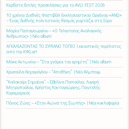
Κερδίστε διπλές προσκλήσεις για το AVLI FEST 2026
10 χρόνια Διεθνές Φεστιβάλ Εκκλησιαστικού Οργάνου «ΑΝΩ»
– Ένας διεθνής πολιτιστικός θεσμός γιορτάζει στη Σύρο​
Μαρία Παπαγεωργίου – «Ο Τελευταίος Αναλογικός
Άνθρωπος» | Νέο album
ΑΓΚΑΛΙΑΖΟΝΤΑΣ ΤΟ ΣΥΡΙΑΝΟ ΤΟΠΙΟ | εικαστικός περίπατος
από την KYKLart
Μάκε Αντωνίου – “Στα χνάρια του ερημίτη” | Νέο album
Χρυσούλα Κεχαγιόγλου – “Αποθήκη” | Νέο Άλμπουμ
“Καλοκαίρι Σημαίνει” – Εβελίνα Παπούλια, Λυγερή
Μητροπούλου, Χρήστος Κοντογεώργης, Παντελής
Κυραμαργιός
Πάνος Ζώης – «Στον Αιώνα της Σιωπής» | Νέα κυκλοφορία