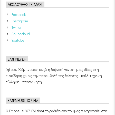
ΑΚΟΛΟΥΘΉΣΤΕ ΜΑΣ!
Facebook
Instagram
Twitter
Soundcloud
YouTube
ΈΜΠΝΕΥΣΗ
(η) ουσ. (Κ έμπνευσις, εως): η ξαφνική γένεση μιας ιδέας στη
συνείδηση χωρίς την παρεμβολή της θέλησης | καλλιτεχνική
σύλληψη | παρακίνηση
EMPNEUSI 107 FM
Ο Empneusi 107 FM είναι το ραδιόφωνο που μας συντροφεύει στις