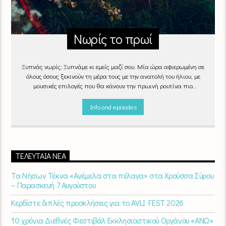
Νωρίς το πρωί
Ξυπνάς νωρίς; Ξυπνάμε κι εμείς μαζί σου. Μία ώρα αφιερωμένη σε
όλους όσους ξεκινούν τη μέρα τους με την ανατολή του ήλιου, με
μουσικές επιλογές που θα κάνουν την πρωινή ρουτίνα πιο
ευχάριστη!
"Νωρίς το πρωί" καθημερινά
(Δευτέρα - Παρασκευή)
06:00 - 07:00 στον Empneusi 107 FM
Info and episodes
ΤΕΛΕΥΤΑΊΑ ΝΈΑ
Τα Νήσων Τέκνα «Ανέμελα στα πέλαγα» στα Χρούσσα Σύρου
– Παρασκευή 7 Αυγούστου
Κερδίστε διπλές προσκλήσεις για το AVLI FEST 2026
10 χρόνια Διεθνές Φεστιβάλ Εκκλησιαστικού Οργάνου «ΑΝΩ»