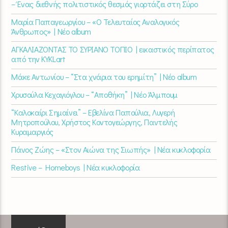
– Ένας διεθνής πολιτιστικός θεσμός γιορτάζει στη Σύρο​
Μαρία Παπαγεωργίου – «Ο Τελευταίος Αναλογικός
Άνθρωπος» | Νέο album
ΑΓΚΑΛΙΑΖΟΝΤΑΣ ΤΟ ΣΥΡΙΑΝΟ ΤΟΠΙΟ | εικαστικός περίπατος
από την KYKLart
Μάκε Αντωνίου – “Στα χνάρια του ερημίτη” | Νέο album
Χρυσούλα Κεχαγιόγλου – “Αποθήκη” | Νέο Άλμπουμ
“Καλοκαίρι Σημαίνει” – Εβελίνα Παπούλια, Λυγερή
Μητροπούλου, Χρήστος Κοντογεώργης, Παντελής
Κυραμαργιός
Πάνος Ζώης – «Στον Αιώνα της Σιωπής» | Νέα κυκλοφορία
Restive – Homeboys | Νέα κυκλοφορία