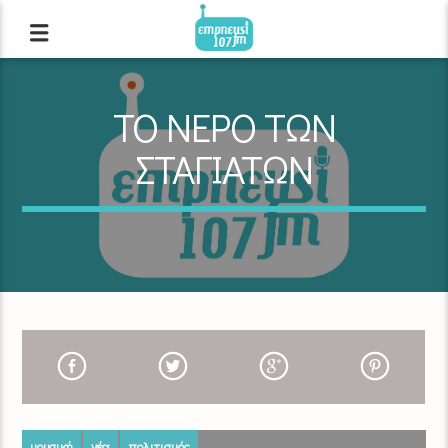
ΤΟ ΝΕΡΟ ΤΩΝ
ΣΤΑΓΙΑΤΩΝ
μουσική
νέα
πολιτισμός