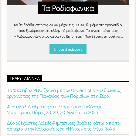
Τα Ραδιοφωνικά
Κάθε βράδυ, από τις 20.00 μέχρι τις 00.00, θυμόμαστε τραγούδια
που ξεχώρισαν στο ελληνικό ραδιόφωνο. Τα αγαπημένα μας
«Ραδιοφωνικά», στον αέρα του Empneusi. Που ξέρεις, μπορεί και
το δικό σου αγαπημένο τραγούδι να βρίσκεται μέσα σ’ αυτά!
Κάθε
βράδυ 20
:00 – 00:00
στον
Empneusi 107 FM
.
Info and episodes
ΤΕΛΕΥΤΑΊΑ ΝΈΑ
Το Φεστιβάλ ΑΝΩ ξεκινά με τον Olivier Latry – Ο θρυλικός
οργανίστας της Παναγίας των Παρισίων στη Σύρο
Φεστιβάλ Διαδρομές στη Μάρπησσα | «Κόρες» |
Μάρπησσα, Πάρος 28, 29, 30 Αυγούστου 2026
Δύο αξέχαστες Λαϊκές-Ρεμπέτικες βραδιές κάτω από τα
αστέρια στην Κατασκήνωση «Νήτες» στο Μέγα Γιαλό