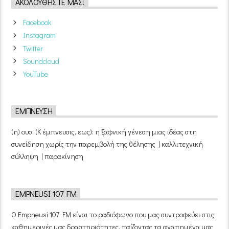
ΑΚΟΛΟΥΘΉΣΤΕ ΜΑΣ!
Facebook
Instagram
Twitter
Soundcloud
YouTube
ΈΜΠΝΕΥΣΗ
(η) ουσ. (Κ έμπνευσις, εως): η ξαφνική γένεση μιας ιδέας στη
συνείδηση χωρίς την παρεμβολή της θέλησης | καλλιτεχνική
σύλληψη | παρακίνηση
EMPNEUSI 107 FM
Ο Empneusi 107 FM είναι το ραδιόφωνο που μας συντροφεύει στις
καθημερινές μας δραστηριότητες, παίζοντας τα αγαπημένα μας