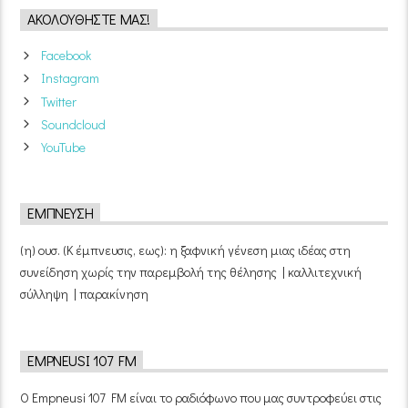
ΑΚΟΛΟΥΘΉΣΤΕ ΜΑΣ!
Facebook
Instagram
Twitter
Soundcloud
YouTube
ΈΜΠΝΕΥΣΗ
(η) ουσ. (Κ έμπνευσις, εως): η ξαφνική γένεση μιας ιδέας στη
συνείδηση χωρίς την παρεμβολή της θέλησης | καλλιτεχνική
σύλληψη | παρακίνηση
EMPNEUSI 107 FM
Ο Empneusi 107 FM είναι το ραδιόφωνο που μας συντροφεύει στις