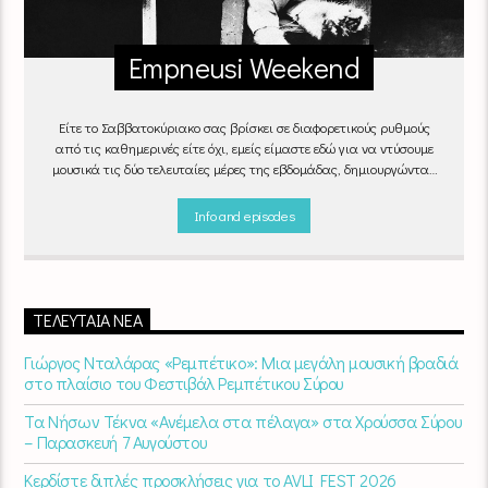
Empneusi Weekend
Είτε το Σαββατοκύριακο σας βρίσκει σε διαφορετικούς ρυθμούς
από τις καθημερινές είτε όχι, εμείς είμαστε εδώ για να ντύσουμε
μουσικά τις δύο τελευταίες μέρες της εβδομάδας, δημιουργώντας
μία μελωδική συνήθεια για ό,τι κι αν κάνετε.
Info and episodes
ΤΕΛΕΥΤΑΊΑ ΝΈΑ
Γιώργος Νταλάρας «Ρεμπέτικο»: Μια μεγάλη μουσική βραδιά
στο πλαίσιο του Φεστιβάλ Ρεμπέτικου Σύρου
Τα Νήσων Τέκνα «Ανέμελα στα πέλαγα» στα Χρούσσα Σύρου
– Παρασκευή 7 Αυγούστου
Κερδίστε διπλές προσκλήσεις για το AVLI FEST 2026