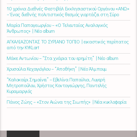
10 χρόνια Διεθνές Φεστιβάλ Εκκλησιαστικού Οργάνου «ΑΝΩ»
– Ένας διεθνής πολιτιστικός θεσμός γιορτάζει στη Σύρο​
Μαρία Παπαγεωργίου – «Ο Τελευταίος Αναλογικός
Άνθρωπος» | Νέο album
ΑΓΚΑΛΙΑΖΟΝΤΑΣ ΤΟ ΣΥΡΙΑΝΟ ΤΟΠΙΟ | εικαστικός περίπατος
από την KYKLart
Μάκε Αντωνίου – “Στα χνάρια του ερημίτη” | Νέο album
Χρυσούλα Κεχαγιόγλου – “Αποθήκη” | Νέο Άλμπουμ
“Καλοκαίρι Σημαίνει” – Εβελίνα Παπούλια, Λυγερή
Μητροπούλου, Χρήστος Κοντογεώργης, Παντελής
Κυραμαργιός
Πάνος Ζώης – «Στον Αιώνα της Σιωπής» | Νέα κυκλοφορία