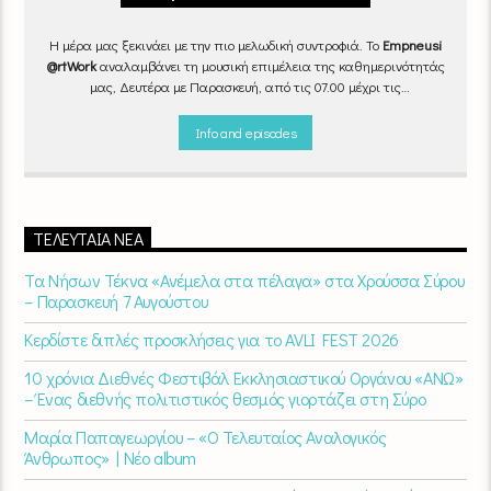
Η μέρα μας ξεκινάει με την πιο μελωδική συντροφιά. Το
Empneusi
@rtWork
αναλαμβάνει τη μουσική επιμέλεια της καθημερινότητάς
μας, Δευτέρα με Παρασκευή, από τις 07.00 μέχρι τις
10.00.
Επιλεγμένα τραγούδια
από την
εγχώρια
και τη
διεθνή
σκηνή
εναλλάσσονται αρμονικά, θυμίζοντάς μας πως δουλειά και
Info and episodes
τέχνη πάνε μαζί.
Καθημερινά
(Δευτέρα-Παρασκευή)
07:00 –
10:00
στον
Empneusi 107 FM
.
ΤΕΛΕΥΤΑΊΑ ΝΈΑ
Τα Νήσων Τέκνα «Ανέμελα στα πέλαγα» στα Χρούσσα Σύρου
– Παρασκευή 7 Αυγούστου
Κερδίστε διπλές προσκλήσεις για το AVLI FEST 2026
10 χρόνια Διεθνές Φεστιβάλ Εκκλησιαστικού Οργάνου «ΑΝΩ»
– Ένας διεθνής πολιτιστικός θεσμός γιορτάζει στη Σύρο​
Μαρία Παπαγεωργίου – «Ο Τελευταίος Αναλογικός
Άνθρωπος» | Νέο album