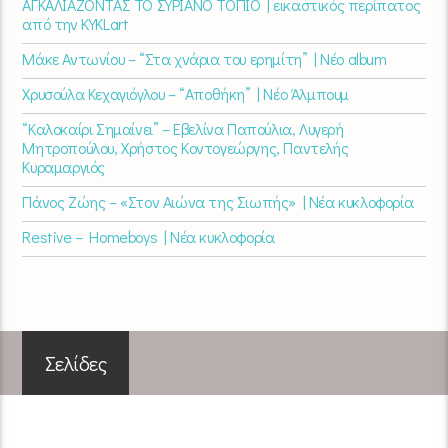
ΑΓΚΑΛΙΑΖΟΝΤΑΣ ΤΟ ΣΥΡΙΑΝΟ ΤΟΠΙΟ | εικαστικός περίπατος
από την KYKLart
Μάκε Αντωνίου – “Στα χνάρια του ερημίτη” | Νέο album
Χρυσούλα Κεχαγιόγλου – “Αποθήκη” | Νέο Άλμπουμ
“Καλοκαίρι Σημαίνει” – Εβελίνα Παπούλια, Λυγερή
Μητροπούλου, Χρήστος Κοντογεώργης, Παντελής
Κυραμαργιός
Πάνος Ζώης – «Στον Αιώνα της Σιωπής» | Νέα κυκλοφορία
Restive – Homeboys | Νέα κυκλοφορία
Σελίδες