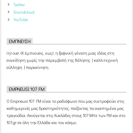
Twitter
Soundcloud
YouTube
ΈΜΠΝΕΥΣΗ
(η) ουσ. (Κ έμπνευσις, εως): η ξαφνική γένεση μιας ιδέας στη
συνείδηση χωρίς την παρεμβολή της θέλησης | καλλιτεχνική
σύλληψη | παρακίνηση
EMPNEUSI 107 FM
Ο Empneusi 107 FM είναι το ραδιόφωνο που μας συντροφεύει στις
καθημερινές μας δραστηριότητες, παίζοντας τα αγαπημένα μας
τραγούδια. Ακούγεται στις Κυκλάδες στους 107 MHz των FM και στο
107.gr σε όλη την Ελλάδα και τον κόσμο.