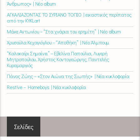
Άνθρωπος» | Νέο album
ΑΓΚΑΛΙΑΖΟΝΤΑΣ ΤΟ ΣΥΡΙΑΝΟ ΤΟΠΙΟ | εικαστικός περίπατος
από την KYKLart
Μάκε Αντωνίου – “Στα χνάρια του ερημίτη” | Νέο album
Χρυσούλα Κεχαγιόγλου – “Αποθήκη” | Νέο Άλμπουμ
“Καλοκαίρι Σημαίνει” – Εβελίνα Παπούλια, Λυγερή
Μητροπούλου, Χρήστος Κοντογεώργης, Παντελής
Κυραμαργιός
Πάνος Ζώης – «Στον Αιώνα της Σιωπής» | Νέα κυκλοφορία
Restive – Homeboys | Νέα κυκλοφορία
Σελίδες