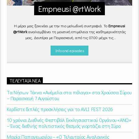
Empneusi @rtWork
Η μέρα μας ξεκινάει με την πιο μελωδική συντροφιά. Το
Empneusi
@rtWork
αναλαμβάνει τη μουσική επιμέλεια της καθημερινότητάς
μας, Δευτέρα με Παρασκευή, από τις 07.00 μέχρι τις
10.00.
Επιλεγμένα τραγούδια
από την
εγχώρια
και τη
διεθνή
σκηνή
εναλλάσσονται αρμονικά, θυμίζοντάς μας πως δουλειά και
Info and episodes
τέχνη πάνε μαζί.
Καθημερινά
(Δευτέρα-Παρασκευή)
07:00 –
10:00
στον
Empneusi 107 FM
.
ΤΕΛΕΥΤΑΊΑ ΝΈΑ
Τα Νήσων Τέκνα «Ανέμελα στα πέλαγα» στα Χρούσσα Σύρου
– Παρασκευή 7 Αυγούστου
Κερδίστε διπλές προσκλήσεις για το AVLI FEST 2026
10 χρόνια Διεθνές Φεστιβάλ Εκκλησιαστικού Οργάνου «ΑΝΩ»
– Ένας διεθνής πολιτιστικός θεσμός γιορτάζει στη Σύρο​
Μαρία Παπαγεωργίου – «Ο Τελευταίος Αναλογικός