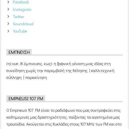
Facebook
Instagram
Twitter
Soundcloud
YouTube
ΈΜΠΝΕΥΣΗ
(η) ουσ. (Κ έμπνευσις, εως): η ξαφνική γένεση μιας ιδέας στη
συνείδηση χωρίς την παρεμβολή της θέλησης | καλλιτεχνική
σύλληψη | παρακίνηση
EMPNEUSI 107 FM
Ο Empneusi 107 FM είναι το ραδιόφωνο που μας συντροφεύει στις
καθημερινές μας δραστηριότητες, παίζοντας τα αγαπημένα μας
τραγούδια. Ακούγεται στις Κυκλάδες στους 107 MHz των FM και στο