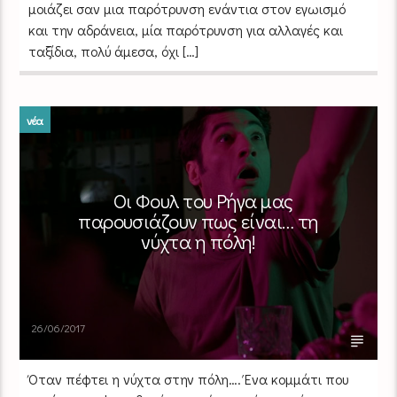
μοιάζει σαν μια παρότρυνση ενάντια στον εγωισμό
και την αδράνεια, μία παρότρυνση για αλλαγές και
ταξίδια, πολύ άμεσα, όχι […]
νέα
Οι Φουλ του Ρήγα μας
παρουσιάζουν πως είναι… τη
νύχτα η πόλη!
26/06/2017
Όταν πέφτει η νύχτα στην πόλη…. Ένα κομμάτι που