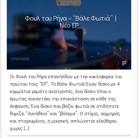
Φουλ του Ρήγα – “Βάλε Φωτιά” |
Νέο EP
21/02/2022
Οι Φουλ του Ρήγα επανήλθαν με την κυκλοφορία του
πρώτου τους “EP”, Το Βάλε Φωτιά! Έναν δίσκο με 4
κομμάτια γεμάτο ανατροπές, ένα δίσκο όπου ο
έρωτας συναντάει την επανάσταση σε κάθε της
έκφανση. Ένα δίσκο που βάζει φωτιά σε οτιδήποτε
θυμίζει “συνήθεια” και “βόλεμα”. Ο στίχος, αιχμηρός
και στοχευμένος, η μουσική, απλώνεται ελεύθερα,
χωρίς […]