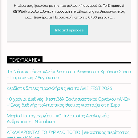
Η μέρα μας ξεκινάει με την πιο μελωδική συντροφιά. Το
Empneusi
@rtWork
αναλαμβάνει τη μουσική επιμέλεια της καθημερινότητάς
μας, Δευτέρα με Παρασκευή, από τις 07.00 μέχρι τις
10.00.
Επιλεγμένα τραγούδια
από την
εγχώρια
και τη
διεθνή
σκηνή
εναλλάσσονται αρμονικά, θυμίζοντάς μας πως δουλειά και
Info and episodes
τέχνη πάνε μαζί.
Καθημερινά
(Δευτέρα-Παρασκευή)
07:00 –
10:00
στον
Empneusi 107 FM
.
ΤΕΛΕΥΤΑΊΑ ΝΈΑ
Τα Νήσων Τέκνα «Ανέμελα στα πέλαγα» στα Χρούσσα Σύρου
– Παρασκευή 7 Αυγούστου
Κερδίστε διπλές προσκλήσεις για το AVLI FEST 2026
10 χρόνια Διεθνές Φεστιβάλ Εκκλησιαστικού Οργάνου «ΑΝΩ»
– Ένας διεθνής πολιτιστικός θεσμός γιορτάζει στη Σύρο​
Μαρία Παπαγεωργίου – «Ο Τελευταίος Αναλογικός
Άνθρωπος» | Νέο album
ΑΓΚΑΛΙΑΖΟΝΤΑΣ ΤΟ ΣΥΡΙΑΝΟ ΤΟΠΙΟ | εικαστικός περίπατος
από την KYKLart