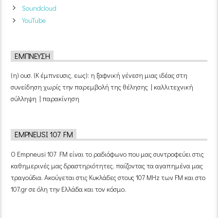
Soundcloud
YouTube
ΈΜΠΝΕΥΣΗ
(η) ουσ. (Κ έμπνευσις, εως): η ξαφνική γένεση μιας ιδέας στη
συνείδηση χωρίς την παρεμβολή της θέλησης | καλλιτεχνική
σύλληψη | παρακίνηση
EMPNEUSI 107 FM
Ο Empneusi 107 FM είναι το ραδιόφωνο που μας συντροφεύει στις
καθημερινές μας δραστηριότητες, παίζοντας τα αγαπημένα μας
τραγούδια. Ακούγεται στις Κυκλάδες στους 107 MHz των FM και στο
107.gr σε όλη την Ελλάδα και τον κόσμο.