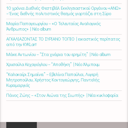
10 χρόνια Διεθνές Φεστιβάλ Εκκλησιαστικού Οργάνου «ΑΝΩ»
– Ένας διεθνής πολιτιστικός θεσμός γιορτάζει στη Σύρο​
Μαρία Παπαγεωργίου – «Ο Τελευταίος Αναλογικός
Άνθρωπος» | Νέο album
ΑΓΚΑΛΙΑΖΟΝΤΑΣ ΤΟ ΣΥΡΙΑΝΟ ΤΟΠΙΟ | εικαστικός περίπατος
από την KYKLart
Μάκε Αντωνίου – “Στα χνάρια του ερημίτη” | Νέο album
Χρυσούλα Κεχαγιόγλου – “Αποθήκη” | Νέο Άλμπουμ
“Καλοκαίρι Σημαίνει” – Εβελίνα Παπούλια, Λυγερή
Μητροπούλου, Χρήστος Κοντογεώργης, Παντελής
Κυραμαργιός
Πάνος Ζώης – «Στον Αιώνα της Σιωπής» | Νέα κυκλοφορία