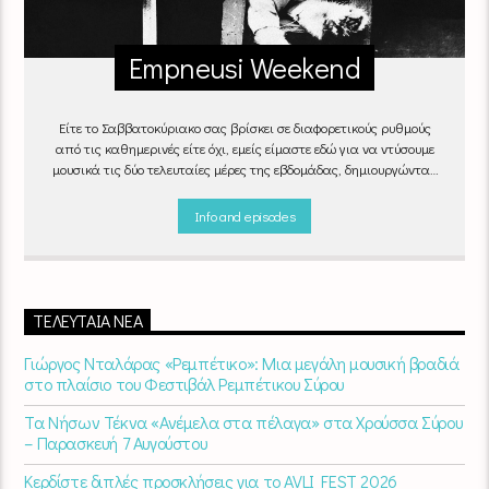
Empneusi Weekend
Είτε το Σαββατοκύριακο σας βρίσκει σε διαφορετικούς ρυθμούς
από τις καθημερινές είτε όχι, εμείς είμαστε εδώ για να ντύσουμε
μουσικά τις δύο τελευταίες μέρες της εβδομάδας, δημιουργώντας
μία μελωδική συνήθεια για ό,τι κι αν κάνετε.
Info and episodes
ΤΕΛΕΥΤΑΊΑ ΝΈΑ
Γιώργος Νταλάρας «Ρεμπέτικο»: Μια μεγάλη μουσική βραδιά
στο πλαίσιο του Φεστιβάλ Ρεμπέτικου Σύρου
Τα Νήσων Τέκνα «Ανέμελα στα πέλαγα» στα Χρούσσα Σύρου
– Παρασκευή 7 Αυγούστου
Κερδίστε διπλές προσκλήσεις για το AVLI FEST 2026