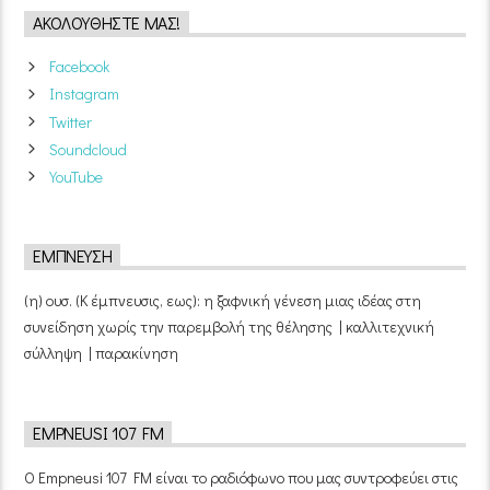
ΑΚΟΛΟΥΘΉΣΤΕ ΜΑΣ!
Facebook
Instagram
Twitter
Soundcloud
YouTube
ΈΜΠΝΕΥΣΗ
(η) ουσ. (Κ έμπνευσις, εως): η ξαφνική γένεση μιας ιδέας στη
συνείδηση χωρίς την παρεμβολή της θέλησης | καλλιτεχνική
σύλληψη | παρακίνηση
EMPNEUSI 107 FM
Ο Empneusi 107 FM είναι το ραδιόφωνο που μας συντροφεύει στις